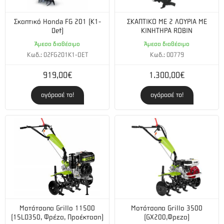
Σκαπτικό Honda FG 201 (K1-
ΣΚΑΠΤΙΚΟ ΜΕ 2 ΛΟΥΡΙΑ ΜΕ
Det)
ΚΙΝΗΤΗΡΑ ROBIN
Άμεσα διαθέσιμο
Άμεσα διαθέσιμο
Κωδ.: 02FG201K1-DET
Κωδ.: 00779
919,00€
1.300,00€
αγόρασέ το!
αγόρασέ το!
Mοτότσαπα Grillo 11500
Μοτότσαπα Grillo 3500
(15LD350, Φρέζα, Προέκταση)
(GX200,Φρεζα)