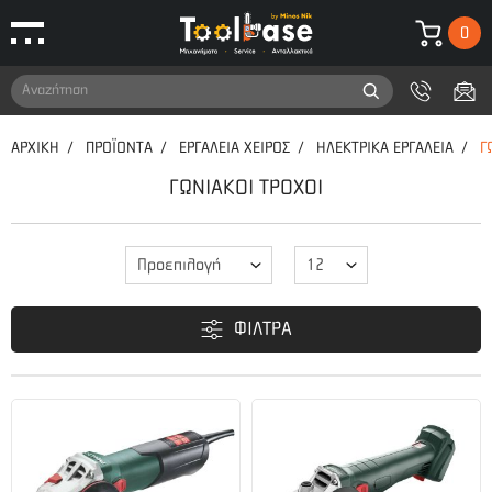
0
ΦΙΛΤΡΑ
Μάρκες
ΑΡΧΙΚΉ
ΤΟ ΚΑΛΑΘΙ ΜΟΥ
ΠΡΟΪΟΝΤΑ
ΕΡΓΑΛΕΙΑ ΧΕΙΡΟΣ
ΗΛΕΚΤΡΙΚΑ ΕΡΓΑΛΕΙΑ
Γ
DEWALT (1)
Τιμή
ΓΩΝΙΑΚΟΙ ΤΡΟΧΟΙ
GRAPHITE (2)
Δυστυχώς δεν έχετε
προσθέσει κανένα προιόν
ΦΙΛΤΡΑ
στο καλάθι σας