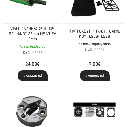
VISCO ΣΩΛΗΝΑΣ ΣΩΘ-009
ΦΙΛΤΡΟΚΟΥΤΙ ΦΤΚ-017 ΘΑΜΝ/
ΘΑΜΝ/ΚΟΥ 26mm ΜΕ ΝΤΙΖΑ
ΚΟΥ TL50B-TL52B
8mm
Κατόπιν παραγγελίας
Άμεσα διαθέσιμο
Κωδ.: 03323
Κωδ.: 02086
24,00€
7,00€
αγόρασέ το!
αγόρασέ το!