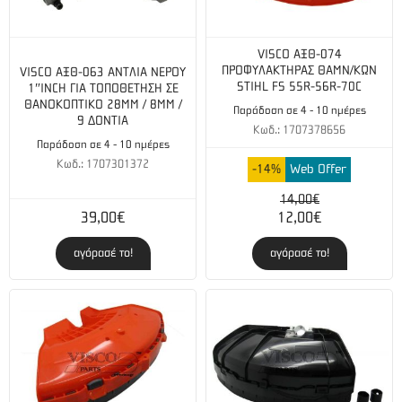
VISCO ΑΞΘ-074
ΠΡΟΦΥΛΑΚΤΗΡΑΣ ΘΑΜΝ/ΚΩΝ
VISCO ΑΞΘ-063 ΑΝΤΛΙΑ ΝΕΡΟΥ
STIHL FS 55R-56R-70C
1″INCH ΓΙΑ ΤΟΠΟΘΕΤΗΣΗ ΣΕ
ΘΑΝΟΚΟΠΤΙΚΟ 28ΜΜ / 8ΜΜ /
Παράδοση σε 4 - 10 ημέρες
9 ΔΟΝΤΙΑ
Κωδ.: 1707378656
Παράδοση σε 4 - 10 ημέρες
Κωδ.: 1707301372
-14%
Web Offer
14,00€
39,00€
12,00€
αγόρασέ το!
αγόρασέ το!