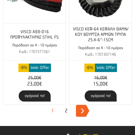
VISCO ΚΕΦ-64 ΚΕΦΑΛΗ ΘΑΜΝ/
VISCO ΑΞΘ-016
ΚΟΥ ΒΟΥΡΤΣΑ ΑΡΜΩΝ ΤΡΥΠΑ
ΠΡΟΦΥΛΑΚΤΗΡΑΣ STIHL FS
25.4-6″-15CM
Παράδοση σε 4 - 10 ημέρες
Παράδοση σε 4 - 10 ημέρες
Κωδ.: 1707377361
Κωδ.: 1707307146
-8%
Web Offer
-6%
Web Offer
25,00€
16,00€
23,00€
15,00€
αγόρασέ το!
αγόρασέ το!
1
2