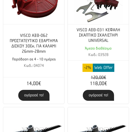
VISCO ΑΞΘ-031 ΚΕΦΑΛΗ
ΣΚΑΠΤΙΚΟ ΣΚΑΛΙΣΤΗΡΙ
VISCO ΑΞΘ-062
UNIVERSAL
ΠΡΟΣΤΑΤΕΥΤΙΚΟ ΕΞΑΡΤΗΜΑ
ΔΙΣΚΟΥ 30Εκ. ΓΙΑ ΚΑΛΑΜΙ
Άμεσα διαθέσιμο
26mm-28mm
Κωδ.: 03928
Παράδοση σε 4 - 10 ημέρες
Κωδ.: 04074
-2%
Web Offer
120,00€
14,00€
118,00€
αγόρασέ το!
αγόρασέ το!