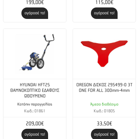
199,00€
115,00€
αγόρασέ το!
αγόρασέ το!
HYUNDAI HFT2S
OREGON ΔΙΣΚΟΣ 295499-0 3Τ
ΘΑΜΝΟΚΟΠΤΙΚΟ ΕΔΑΦΟΥΣ
ONE FOR ALL 300mm-4mm
ΩΘΟΥΜΕΝΟ
Κατόπιν παραγγελίας
Άμεσα διαθέσιμο
Κωδ.: 01861
Κωδ.: 01805
209,00€
33,50€
αγόρασέ το!
αγόρασέ το!