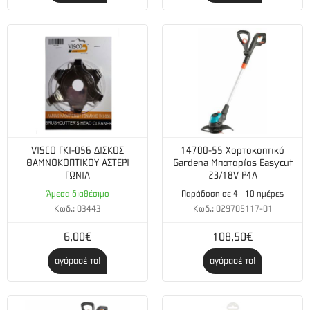
VISCO ΓΚΙ-056 ΔΙΣΚΟΣ
14700-55 Χορτοκοπτικό
ΘΑΜΝΟΚΟΠΤΙΚΟΥ ΑΣΤΕΡΙ
Gardena Μπαταρίας Easycut
ΓΩΝΙΑ
23/18V P4A
Άμεσα διαθέσιμο
Παράδοση σε 4 - 10 ημέρες
Κωδ.: 03443
Κωδ.: 029705117-01
6,00€
108,50€
αγόρασέ το!
αγόρασέ το!