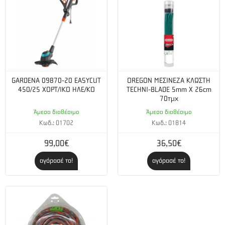
GARDENA 09870-20 EASYCUT
OREGON ΜΕΣΙΝΕΖΑ ΚΛΩΣΤΗ
450/25 ΧΟΡΤ/ΙΚΟ ΗΛΕ/ΚΟ
TECHNI-BLADE 5mm X 26cm
70τμχ
Άμεσα διαθέσιμο
Άμεσα διαθέσιμο
Κωδ.: 01702
Κωδ.: 01814
99,00€
36,50€
αγόρασέ το!
αγόρασέ το!