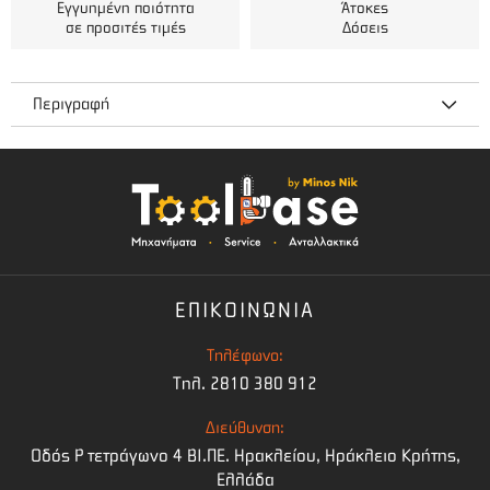
Εγγυημένη ποιότητα
Άτοκες
σε προσιτές τιμές
Δόσεις
Περιγραφή
Ανταλλακτικά VC212
Φίλτρο Πλήρωσης Δοχείου Καυσίμου
Βενζινοκινητήρα VISCO VC212
ΕΠΙΚΟΙΝΩΝΙΑ
Τηλέφωνο:
Τηλ. 2810 380 912
Διεύθυνση:
Οδός Ρ τετράγωνο 4 BI.ΠΕ. Ηρακλείου, Ηράκλειο Κρήτης,
Ελλάδα