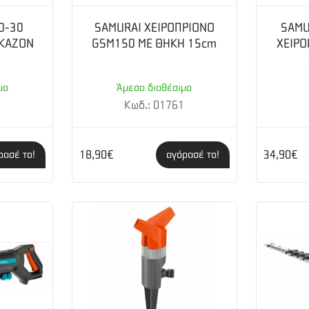
0-30
SAMURAI ΧΕΙΡΟΠΡΙΟΝΟ
SAMU
ΓΚΑΖΟΝ
GSM150 ΜΕ ΘΗΚΗ 15cm
ΧΕΙΡΟ
μο
Άμεσα διαθέσιμο
1
Κωδ.: 01761
18,90€
34,90€
ρασέ το!
αγόρασέ το!