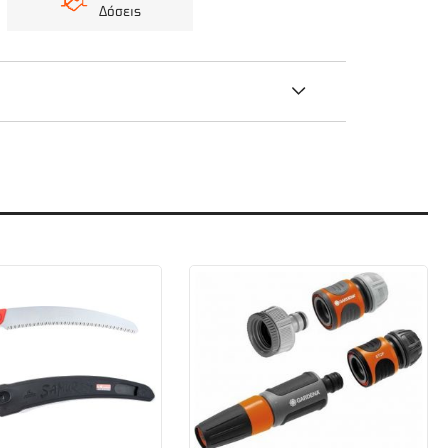
Δόσεις
με πολύ σκληρό ξύλο. Με ρυθμιζόμενο τύπο