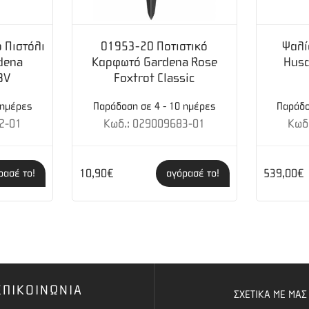
 Πιστόλι
01953-20 Ποτιστικό
Ψαλί
dena
Καρφωτό Gardena Rose
Hus
8V
Foxtrot Classic
 ημέρες
Παράδοση σε 4 - 10 ημέρες
Παράδο
2-01
Κωδ.: 029009683-01
Κωδ
10,90€
539,00€
ρασέ το!
αγόρασέ το!
ΕΠΙΚΟΙΝΩΝΙΑ
ΣΧΕΤΙΚΑ ΜΕ ΜΑΣ