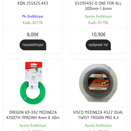
ΚΩΝ 255X25.4X3
03295492-0 ONE FOR ALL
Μέγιστη ισχύς 1.0 kW / 1,34 Hp
300mm-1.6mm
Μη διαθέσιμο
Άμεσα διαθέσιμο
Κυβισμός 32.6 cm³
Κωδ.: 02176
Κωδ.: 01795
Μέγιστα rpm του άξονα κινήσεως 7800 σ.α.λ.
8,00€
10,90€
Ταχύτητα μέγιστης ισχύος 7500 σ.α.λ.
περισσότερα
αγόρασέ το!
Στροφές ανά λεπτό ρελαντί 3000 σ.α.λ.
Στροφές ανά λεπτό σύμπλεξης συμπλέκτη 4880 σ.α.λ.
Μέγιστη ροπή 1.3 Nm
Μέγιστη ροπή 6000 σ.α.λ.
Χωρητικότητα ρεζερβουάρ καυσίμων 1.1
OREGON 69-392 ΜΕΣΙΝΕΖΑ
VISCO ΜΕΣΙΝΕΖΑ 4322 DUAL
ΚΛΩΣΤΗ ΠΡΑΣΙΝΗ 4mm X 30m
TWIST-TRIGON PRO 4.3
Κατανάλωση καυσίμου 520 g/kWh
Άμεσα διαθέσιμο
Άμεσα διαθέσιμο