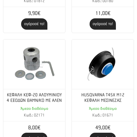
Κωδ.: 01812
Κωδ.: 00180
Μπουζί NGK BPM7A, Husqvarna HQT-1
9,90€
11,00€
Διάκενο ηλεκτροδίου 0.6 mm
αγόρασέ το!
αγόρασέ το!
Εκπομπές καυσαερίων (CO2 EU V) 1001.44 g/kWh
Εγγυημένο επίπεδο θορύβου, Lwa 108 dB(A)
Μέτρηση εκπομπών θορύβου 106.9 dB(A)
Πίεση θορύβου στα αυτιά του χειριστή 96.9 dB(A)
Αντιστοιχία επιπέδου κραδασμών (ahv, eq) μπροστινή
χειρολαβή 6.1 m/s²
ΚΕΦΑΛΗ ΚΕΦ-20 ΑΛΟΥΜΙΝΙΟΥ
HUSQVARNA Τ45X M12
4 ΕΞΟΔΩΝ ΘΑΜΝ/ΚΟ ΜΕ ΑΛΕΝ
ΚΕΦΑΛΗ ΜΕΣΙΝΕΖΑΣ
Αντιστοιχία επιπέδου κραδασμών (ahv, eq) οπίσθια
Άμεσα διαθέσιμο
Άμεσα διαθέσιμο
χειρολαβή 6.2 m/s²
Κωδ.: 02171
Κωδ.: 01671
Εκπομπές καυσαερίων (μέσος όρος HC) 36.04 g/kWh
8,00€
49,00€