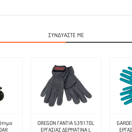
ΣΥΝΔΥΑΣΤΕ ΜΕ
ro GB-P300 αποτελεί εξαίσια επιλογή για εσάς που θέλετε να ψήνετε
εξάρτητους ρυθμιζόμενους καυστήρες από ανοξείδωτο ατσάλι, ώστε να
ε στη σωστή θερμοκρασία το κάθε τρόφιμο. Διαθέτει ευρύχωρη επισμα
 καθιστούν ακόμα πιο εργονομική. Διαθέτει γαλβανισμένο συλλέκτη λ
κ.α.Το προϊόν παραδίδεται αμοντάριστο. Δεν περιλαμβάνεται ο ρυθμι
ότημα
OREGON ΓΑΝΤΙΑ 539170L
GARDE
0AR
ΕΡΓΑΣΙΑΣ ΔΕΡΜΑΤΙΝΑ L
ΕΡΓΑΣ