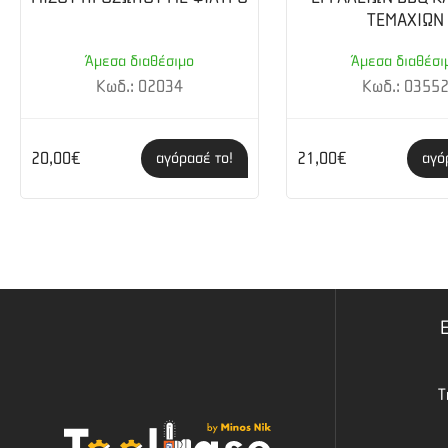
ΤΕΜΑΧΙΩΝ
Άμεσα διαθέσιμο
Άμεσα διαθέσι
Κωδ.: 02034
Κωδ.: 0355
20,00€
21,00€
αγόρασέ το!
αγό
Τ