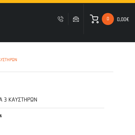
0
0,00€
 ΚΑΛΑΘΙ ΜΟΥ
ΑΥΣΤΗΡΩΝ
Δυστυχώς δεν έχετε
προσθέσει κανένα προιόν
στο καλάθι σας
ΙΑ 3 ΚΑΥΣΤΗΡΩΝ
4