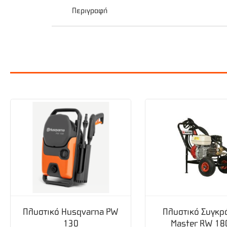
Περιγραφή
Λεπτομέρειες
H Ψησταριά Υγραερίου 3 Καυστήρων Gas Bbq Int
και ψάρια σε μία ψησταριά. Διαθέτει τρεις αν
καθενός σε διαφορετικό επίπεδο και να ψήσετ
πτυσσόμενα ράφια και πρακτικές λαβές που την
μπαλκόνι σας χωρίς να ανησυχείτε για λεκέδες 
δικό σας με ένα κλικ εδώ.
Τεχνικά Χαρακτηριστικά:
Ισχύς: 3x2,7 kW
Συνολική Ισχύς: 8,1 kW
Πλυστικό Husqvarna PW
Πλυστικό Συγκρ
Επισμαλτωμένη σχάρα 49x39 cm
130
Master RW 18