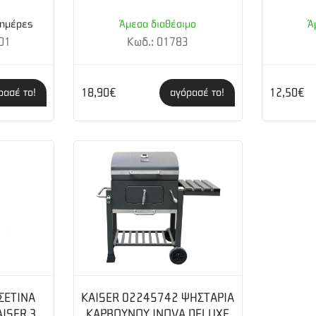
ή βαφή)
 ημέρες
Άμεσα διαθέσιμο
Ά
01
Κωδ.: 01783
18,90€
12,50€
ρασέ το!
αγόρασέ το!
ΣΕΤΙΝΑ
KAISER 02245742 ΨΗΣΤΑΡΙΑ
AISER 3
ΚΑΡΒΟΥΝΟΥ INOVA DELUXE