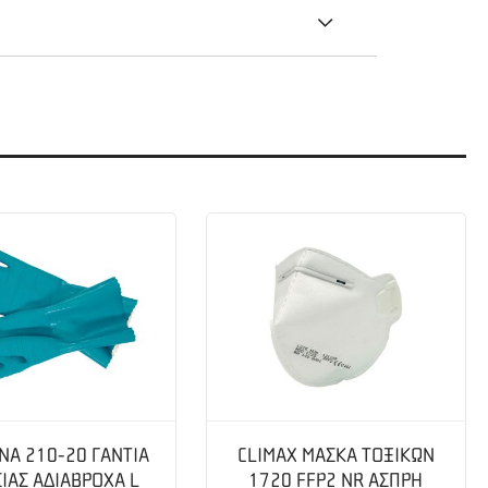
 υγιεινά, εύκολα και απλά κρεατικά, λαχανικά
 μπορείτε να ρυθμίσετε τη θερμοκρασία του
λτωμένη σχάρα και ανοξείδωτο καπάκι. Φέρει
ίπους, ώστε να ψήνετε άφοβα στον κήπο ή στο
στής πίεσης υγραερίου, μπορείτε να τον κάνετε
NA 210-20 ΓΑΝΤΙΑ
CLIMAX ΜΑΣΚΑ ΤΟΞΙΚΩΝ
ΙΑΣ ΑΔΙΑΒΡΟΧΑ L
1720 FFP2 NR ΑΣΠΡΗ