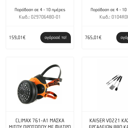
Ανοξείδωτο καπάκι και σώμα (ηλεκτροστατικ
Παράδοση σε 4 - 10 ημέρες
Παράδοση σε 4 - 10
Κωδ.: 029706480-01
Κωδ.: 0104R0
Πτυσσόμενα πλαϊνά ράφια
Λαβή από ανοξείδωτο ατσάλι
159,01€
765,01€
αγόρασέ το!
αγό
Ηλεκτρονική ανάφλεξη
Πίνακας ελέγχου 430 S/S
Διακόπτες από ABS
Γαλβανισμένος συλλέκτης λίπους
Διαστάσεις (ΠxΒxΥ): 107x50x102 cm
Βάρος: 16,8 kg
Προϊόν πιστοποιημένο για επαφή με τρόφιμα
CLIMAX 761-A1 ΜΑΣΚΑ
KAISER V0221 ΚΑ
ΜΙΣΟΥ ΠΡΟΣΩΠΟΥ ΜΕ ΦΙΛΤΡΟ
ΕΡΓΑΛΕΙΩΝ BBQ K