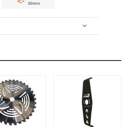
Δόσεις
ς μεσινέζας που το ονομάζουμε "Tap’n go".
νεται κατά τη διάρκεια λειτουργίας της
ται η τροφοδότηση.
ίται αυτόματα, χτυπώντας την στο έδαφος ενώ
ια ζωής. Ιδανική για χρήση σε γρασίδι, χοντρά
, 525LK Σπείρωμα βίδας : Μ10 Κατάλληλο μέγεθος
σταθούν για να επισκευαστεί.