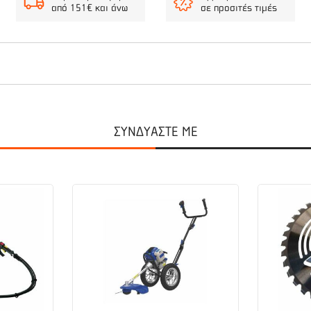
από 151€ και άνω
σε προσιτές τιμές
 χορτοκοπτική κεφαλή T25 διαθέτει ημι-αυτόματο σύστημα τροφοδοσία
ΣΥΝΔΥΑΣΤΕ ΜΕ
φαλή ωθηθεί στο έδαφος.
έλεγχο όταν η μεζινέζα τροφοδοτείται και η τροφοδότηση μπορεί να γί
ποιείται ή να απελευθερώνεται από την εξάρτηση όταν πραγματοποιεί
ατο σύστημα τροφοδοσίας μεσινέζας Tap’n go. Η μεσινέζα τροφοδοτε
η εργασία. Κατασκευασμένη από ανθεκτικά υλικά για μεγαλύτερη διάρκε
ητήρα έως 30cc. Ταιριάζει με τα μοντέλα : 129R, 128R, 323RII, 524R
ίθενται ξεχωριστά τα ανταλλακτικά της, ώστε να μπορούν να αντικατα