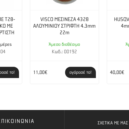
E T28-
VISCO ΜΕΣΙΝΕΖΑ 4328
HUSQV
ΚΟ ΜΕ
ΑΛΟΥΜΙΝΙΟΥ ΣΤΡΙΦΤΗ 4.3mm
4m
ΡΤΙΣΤΗ
22m
ημέρες
Άμεσα διαθέσιμο
Ά
204
Κωδ.: 00192
11,00€
40,00€
ρασέ το!
αγόρασέ το!
ΕΠΙΚΟΙΝΩΝΙΑ
ΣΧΕΤΙΚΑ ΜΕ ΜΑΣ