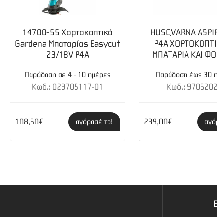
14700-55 Χορτοκοπτικό
HUSQVARNA ASPIR
Gardena Μπαταρίας Easycut
P4A ΧΟΡΤΟΚΟΠΤΙ
23/18V P4A
ΜΠΑΤΑΡΙΑ ΚΑΙ ΦΟ
Παράδοση σε 4 - 10 ημέρες
Παράδοση έως 30 
Κωδ.: 029705117-01
Κωδ.: 970620
108,50€
239,00€
αγόρασέ το!
αγό