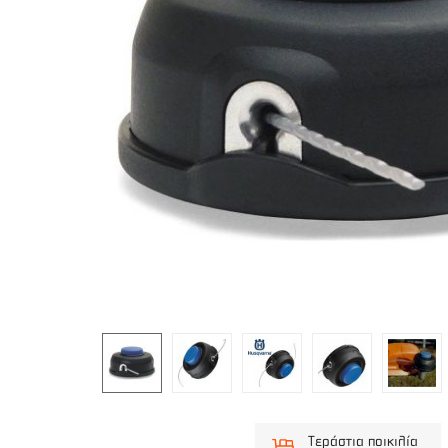
Τεράστια ποικιλία