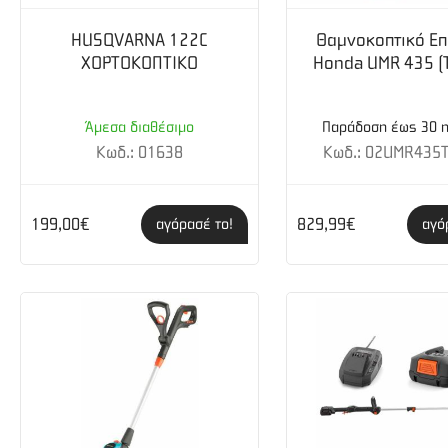
Σπείρωμα: M10 Cord feed: Ημι-αυτόματη For 
HUSQVARNA 122C
Θαμνοκοπτικό Επ
αιριάζει κινητήρα μεγέθους: 30 cc
ΧΟΡΤΟΚΟΠΤΙΚΟ
Honda UMR 435 (T
Μέγεθος Μεσινέζας (Min): 2.0 mm
Άμεσα διαθέσιμο
Παράδοση έως 30 
Μέγεθος Μεσινέζας (Max): 2.4 mm
Κωδ.: 01638
Κωδ.: 02UMR435T
199,00€
829,99€
αγόρασέ το!
αγό