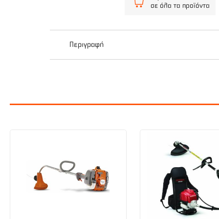
σε όλα τα προϊόντα
Περιγραφή
Αποκλειστικά σχεδιασμένη από τη Husqvarna η
Η μεζινέζα τροφοδοτείτα αυτόματα μόλις η κε
Αυτό σημαίνει πως ο χρήστης έχει πάντοτε τον 
μηχανής. Η μηχανή δεν χρειάζεται να απενεργο
Κεφαλή χορτοκοπτικού Husqvarna με ημι-αυτόμ
δουλεύει. Έτσι δεν χρειάζεται να διακόπτεται 
χόρτα & ζιζάνια. Κατάλληλη για μοντέλα με κιν
μεσινέζας από 2.0 mm έως 2.4 mm. Επίσης διατ
Τεχνικά Χαρακτηριστικά: