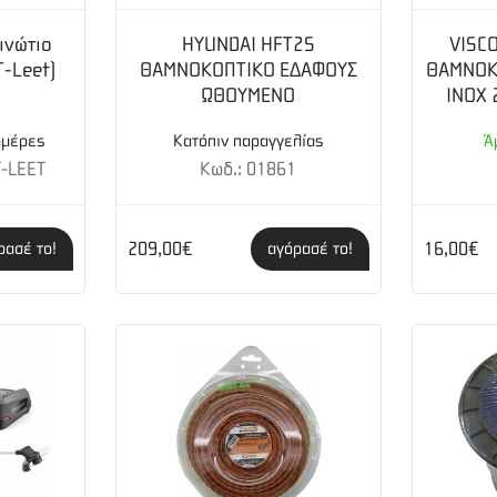
curved shaft trimmers: Ναι
ινώτιο
HYUNDAI HFT2S
VISCO
-Leet)
ΘΑΜΝΟΚΟΠΤΙΚΟ ΕΔΑΦΟΥΣ
ΘΑΜΝΟΚ
ΩΘΟΥΜΕΝΟ
INOX
ημέρες
Κατόπιν παραγγελίας
Ά
-LEET
Κωδ.: 01861
209,00€
16,00€
ρασέ το!
αγόρασέ το!