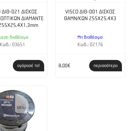
 ΔΙΘ-021 ΔΙΣΚΟΣ
VISCO ΔΙΘ-001 ΔΙΣΚΟΣ
ΟΠΤΙΚΩΝ ΔΙΑΜΑΝΤΕ
ΘΑΜΝ/ΚΩΝ 255X25.4X3
 255Χ25.4Χ1.3mm
μεσα διαθέσιμο
Μη διαθέσιμο
Κωδ.: 03651
Κωδ.: 02176
8,00€
αγόρασέ το!
περισσότερα