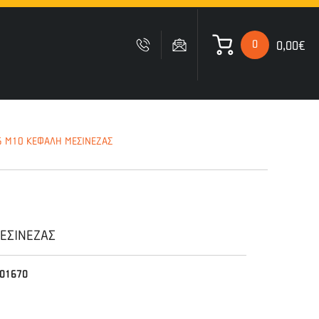
0
0,00€
 ΚΑΛΑΘΙ ΜΟΥ
 M10 ΚΕΦΑΛΗ ΜΕΣΙΝΕΖΑΣ
Δυστυχώς δεν έχετε
προσθέσει κανένα προιόν
στο καλάθι σας
ΕΣΙΝΕΖΑΣ
01670