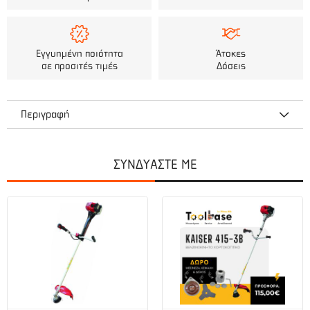
Εγγυημένη ποιότητα
Άτοκες
σε προσιτές τιμές
Δόσεις
Περιγραφή
Κεφαλή VISCO EASY-CUT για επαγγελματική χρήση.
ΣΥΝΔΥΑΣΤΕ ΜΕ
Κατασκευασμένη από αλουμίνιο.
Εξαιρετικά ανθεκτική.
Τοποθετούνται 4 κλωστές όλων των τύπων διαμέτρου :
Τετράγωνη : 1.6 – 4.5mm
Στρογγυλή & Εξάγωνη : 1.6 – 5.0mm