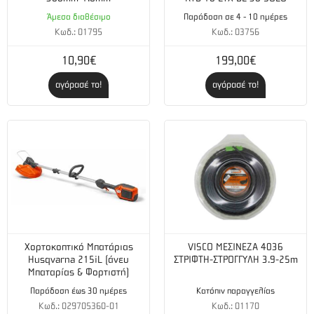
Άμεσα διαθέσιμο
Παράδοση σε 4 - 10 ημέρες
Κωδ.: 01795
Κωδ.: 03756
10,90€
199,00€
αγόρασέ το!
αγόρασέ το!
Χορτοκοπτικό Μπατάριας
VISCO ΜΕΣΙΝΕΖΑ 4036
Husqvarna 215iL (άνευ
ΣΤΡΙΦΤΗ-ΣΤΡΟΓΓΥΛΗ 3.9-25m
Μπαταρίας & Φορτιστή)
Παράδοση έως 30 ημέρες
Κατόπιν παραγγελίας
Κωδ.: 029705360-01
Κωδ.: 01170