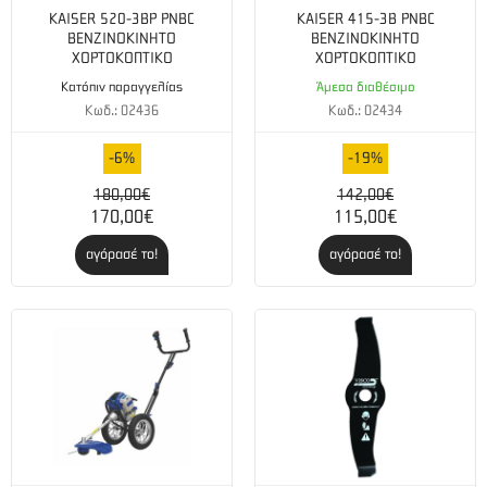
KAISER 520-3BP PNBC
KAISER 415-3B PNBC
Στριφτή : 2.5 – 4.3mm
ΒΕΝΖΙΝΟΚΙΝΗΤΟ
ΒΕΝΖΙΝΟΚΙΝΗΤΟ
ΧΟΡΤΟΚΟΠΤΙΚΟ
ΧΟΡΤΟΚΟΠΤΙΚΟ
Οδοντωτή : 3.0 – 3.5mm
Κατόπιν παραγγελίας
Άμεσα διαθέσιμο
Κωδ.: 02436
Κωδ.: 02434
Ταιριάζει σε όλα τα θαμνοκοπτικά. Με καστάνια για
εύκολη τοποθέτηση των κλωστών.
-6%
-19%
180,00€
142,00€
Περιλαμβάνονται οι ροδέλες και κομμένα τεμάχια κλωστών.
170,00€
115,00€
αγόρασέ το!
αγόρασέ το!