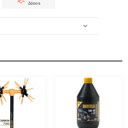
Δόσεις
. Με δυνατότητα θρυμματισμού κλαδιών και
υασμό ραβδίσματος και κλαδέματος των
ναμό 70A Με διάμετρο κοπής τα 5-6 εκατοστά,
η δυνατότητα να μπορούν να χρησιμοποιηθούν
ών προδιαγραφών με δυνατότητα θρυμματισμού