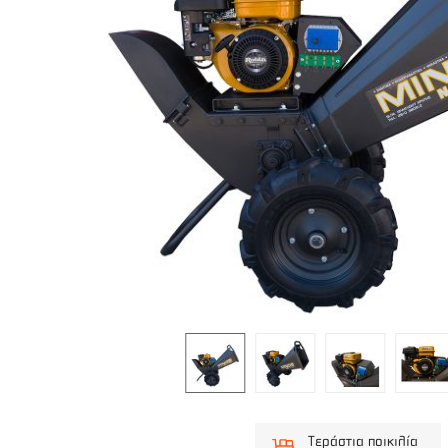
Τεράστια ποικιλία