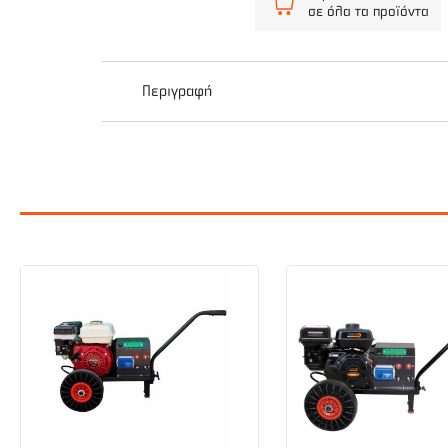
σε όλα τα προϊόντα
Περιγραφή
Το νέο πρωτοποριακό προϊόν της Μινος Νικ που
φύλλων διαμέτρου έως 6 εκατοστά και ταυτόχρ
ελαιοδέντρων σας με τη μεγίστη εξοικονόμηση 
τεμαχίζει με ευκολία και μετατρέπει τα κλαδιά
Ο μηχανισμός του Ελαιοραβδιστικού περιλαμβάν
διάφορα εργαλεία όπως πριόνι ηλεκτρικό ή ψα
Διαθέτει, ακόμα, υποδοχείς με πρίζα για ε
Με κινητήρα βενζίνης Robin 6hp, διάμετρο
κλαδιών διαμέτρου 5-6 εκατοστών.