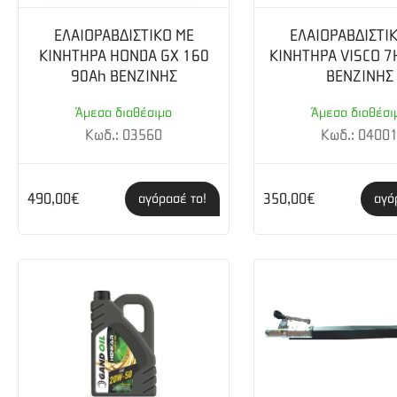
Εργονομικά σχεδιασμένος και απόλυτα ζυγισ
άτομο μέσα στο κτήμα.
ΕΛΑΙΟΡΑΒΔΙΣΤΙΚΟ ΜΕ
ΕΛΑΙΟΡΑΒΔΙΣΤΙ
ΚΙΝΗΤΗΡΑ HONDA GΧ 160
ΚΙΝΗΤΗΡΑ VISCO 7
Με ρυθμιστή στροφών με 12 επίπεδα από 12
90Ah ΒΕΝΖΙΝΗΣ
ΒΕΝΖΙΝΗΣ
Άμεσα διαθέσιμο
Άμεσα διαθέσι
Κωδ.: 03560
Κωδ.: 0400
490,00€
350,00€
αγόρασέ το!
αγό