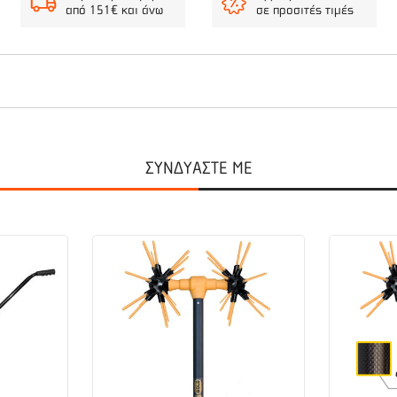
από 151€ και άνω
σε προσιτές τιμές
 συνδυάζει το mini Θρυμματιστή με Ελαιοραβδιστικό σε ένα μηχάνημα
ονη λειτουργιά 4 βεργών ραβδίσματος. Η καλύτερη λύση για το συνδ
ΣΥΝΔΥΑΣΤΕ ΜΕ
χώρου, χρόνου και καύσιμων. Με κινητήρα βενζίνης Robin 6hp και δυ
 και τα υπολείμματά τους σε βιολίπασμα.
ει ρυθμιστή στροφών με 12 επίπεδα από 12 έως 30 Volt που δίνει τ
λίδι ηλεκτρικό.
ως 4 βέργες ταυτόχρονα.
 κοπής 5-6cm και δυναμό 70A Μη αυτοκινούμενος Θρυμματιστής υψηλ