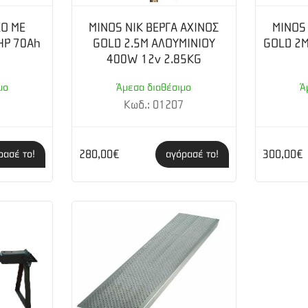
μένος για μέγιστη σταθερότητα και σε ανώμαλα εδάφη. Δίτροχος και 
ΚΟ ΜΕ
MINOS NIK ΒΕΡΓΑ ΑΧΙΝΟΣ
MINOS 
HP 70Ah
GOLD 2.5Μ ΑΛΟΥΜΙΝΙΟΥ
GOLD 2
 έως 30 Volt Με υποδοχείς με πρίζα ή πεταλούδα για εως 4 βέργες 
400W 12v 2.85KG
μο
Άμεσα διαθέσιμο
Ά
1
Κωδ.: 01207
280,00€
300,00€
ρασέ το!
αγόρασέ το!