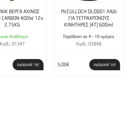
ελαφρύς ώστε να μετακινείται εύκολα από ένα
NIK ΒΕΡΓΑ ΑΧΙΝΟΣ
McCULLOCH OLO001 ΛΑΔΙ
Μ CARBON 400W 12v
ΓΙΑ ΤΕΤΡΑΧΡΟΝΟΥΣ
ταυτόχρονα
2.75KG
ΚΙΝΗΤΗΡΕΣ (4T) 600ml
μεσα διαθέσιμο
Παράδοση σε 4 - 10 ημέρες
Κωδ.: 01347
Κωδ.: 03848
5,00€
αγόρασέ το!
αγόρασέ το!