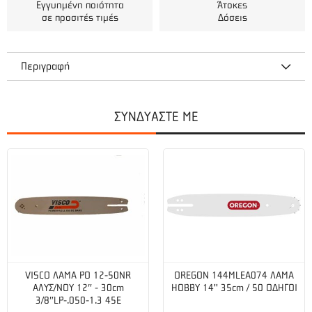
Εγγυημένη ποιότητα
Άτοκες
σε προσιτές τιμές
Δόσεις
Περιγραφή
ΣΥΝΔΥΑΣΤΕ ΜΕ
Στάθμες κραδασμών
Επίπεδο κραδασμών/ μπροστά χειρολαβή (m/s²):
3,8
Επίπεδο κραδασμών/ πίσω χειρολαβή (m/s²):
6,9
Λίπανση
Τύπος αντλίας λαδιού:
Αυτόματο
VISCO ΛΑΜΑ PO 12-50NR
OREGON 144MLEA074 ΛΑΜΑ
Τεχνικά χαρακτηριστικά
ΑΛΥΣ/ΝΟΥ 12″ - 30cm
HOBBY 14'' 35cm / 50 ΟΔΗΓΟΙ
3/8″LP-.050-1.3 45E
Βήμα αλυσίδας (inch):
.325"