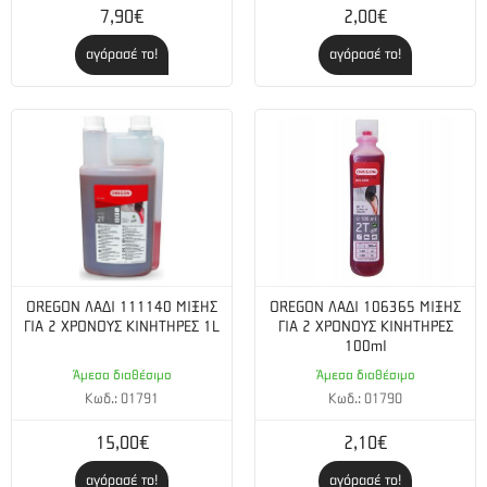
7,90€
2,00€
Στροφές ανά λεπτό ρελαντί (σ.α.λ.):
2700
αγόρασέ το!
αγόρασέ το!
Ροπή (Νm/rpm):
3.2 @6600 rpm
Διάμετρος κυλίνδρου (mm):
47
Επίπεδο θορύβου
Στάθμη ισχύος θορύβου, εγγυημένη Lwa dB(A):
114
Στάθμη πίεσης θορύβου dB(A):
104
Αλυσίδα/ Λάμα
OREGON ΛΑΔΙ 111140 ΜΙΞΗΣ
OREGON ΛΑΔΙ 106365 ΜΙΞΗΣ
Ταχύτητα αλυσίδας στο 133% της μέγιστης ισχύος
ΓΙΑ 2 ΧΡΟΝΟΥΣ ΚΙΝΗΤΗΡΕΣ 1L
ΓΙΑ 2 ΧΡΟΝΟΥΣ ΚΙΝΗΤΗΡΕΣ
κινητήρα (m/sec):
26,6
100ml
Άμεσα διαθέσιμο
Άμεσα διαθέσιμο
Κωδ.: 01791
Κωδ.: 01790
15,00€
2,10€
αγόρασέ το!
αγόρασέ το!