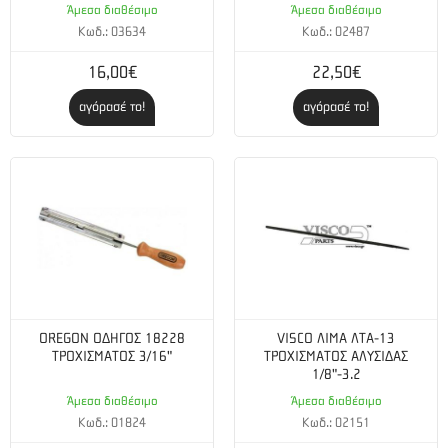
Άμεσα διαθέσιμο
Άμεσα διαθέσιμο
Ταχύτητα αλυσίδας στη μέγιστη ισχύ (m/sec) :
20
Κωδ.: 03634
Κωδ.: 02487
16,00€
22,50€
Ισχύς (kW):
2,6
Εξοπλισμός κοπής
αγόρασέ το!
αγόρασέ το!
Συνιστώμενα μήκη λάμας (cm/inch):
13 - 24 in
Κινητήρας
Χωρητικότητα δοχείου λαδιού (lt):
0,32
Κυβισμός (cm³):
55,5
Διαδρομή εμβόλου (mm):
32
OREGON ΟΔΗΓΟΣ 18228
VISCO ΛΙΜΑ ΛΤΑ-13
Κατανάλωση καυσίμου (g/kWh):
407
ΤΡΟΧΙΣΜΑΤΟΣ 3/16"
ΤΡΟΧΙΣΜΑΤΟΣ ΑΛΥΣΙΔΑΣ
1/8"-3.2
Χωρητικότητα δοχείου καυσίμου (lt):
0,44
Άμεσα διαθέσιμο
Άμεσα διαθέσιμο
Κωδ.: 01824
Κωδ.: 02151
Στροφές ανά λεπτό μέγιστης ισχύος (σ.α.λ.):
9000