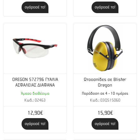
Τεπόζιτο βενζίνης : 0.24 L
αγόρασέ το!
αγόρασέ το!
Τεπόζιτο λαδιού : 0.16 L
Μήκος λάμας : 25cm
Βήμα αλυσίδας : 3/8''
5 χρόνια εγγύηση
Made in Japan
OREGON 572796 ΓΥΑΛΙΑ
Ωτοασπίδες σε Blister
ΑΣΦΑΛΕΙΑΣ ΔΙΑΦΑΝΑ
Oregon
Άμεσα διαθέσιμο
Παράδοση σε 4 - 10 ημέρες
Κωδ.: 02463
Κωδ.: 03Q515060
12,90€
15,90€
αγόρασέ το!
αγόρασέ το!