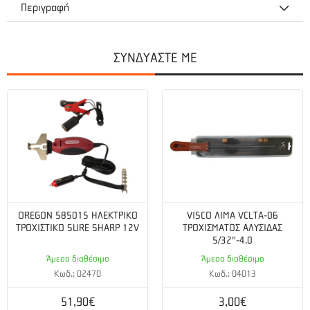
Περιγραφή
Αλυσοπρίονο Κλαδευτικό Echo CS-280TES 25cm -
26.9cc/1.5hp
ΣΥΝΔΥΑΣΤΕ ΜΕ
Eξαιρετικά ελαφρύ 2,9kg βενζινοκίνητο επαγγελματικό
κλαδευτικό αλυσοπρίονο με S-Start για εύκολο ξεκίνημα με
λάμα 25cm.
Σύστημα καθαρισμού του αέρα για την προφύλαξη του
φίλτρου αέρος
ΤΕΧΝΙΚΑ ΧΑΡΑΚΤΗΡΙΣΤΙΚΑ
OREGON 585015 ΗΛΕΚΤΡΙΚΟ
VISCO ΛΙΜΑ VCLTA-06
Ισχύς : 26,9cc
ΤΡΟΧΙΣΤΙΚΟ SURE SHARP 12V
ΤΡΟΧΙΣΜΑΤΟΣ ΑΛΥΣΙΔΑΣ
5/32″-4.0
Ιπποδύναμη : 1.5 HP
Άμεσα διαθέσιμο
Άμεσα διαθέσιμο
Κωδ.: 02470
Κωδ.: 04013
Καθαρό βάρος : 2.900 kg
51,90€
3,00€