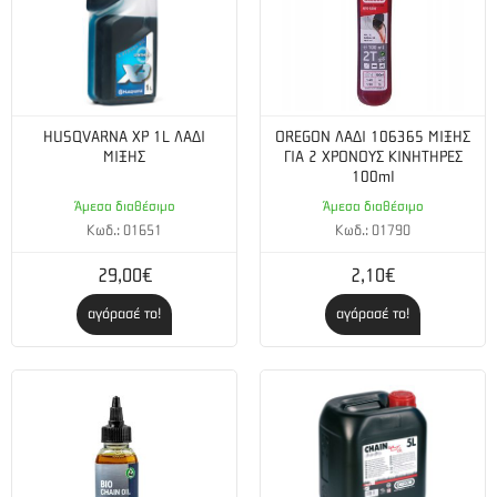
HUSQVARNA XP 1L ΛΑΔΙ
OREGON ΛΑΔΙ 106365 ΜΙΞΗΣ
ΜΙΞΗΣ
ΓΙΑ 2 ΧΡΟΝΟΥΣ ΚΙΝΗΤΗΡΕΣ
100ml
Άμεσα διαθέσιμο
Άμεσα διαθέσιμο
Κωδ.: 01651
Κωδ.: 01790
29,00€
2,10€
αγόρασέ το!
αγόρασέ το!