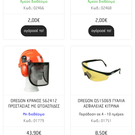
Άμεσα διαθέσιμο
Άμεσα διαθέσιμο
Συνολικό μήκος 525LK & PAΧ1100 2,35 m
Κωδ.: 02466
Κωδ.: 02468
Συνολικό μήκος 535LK & PAX1100 2,35 m
2,00€
2,00€
Ο κινητήρας ΔΕΝ ΠΕΡΙΛΑΜΒΑΝΕΤΑΙ
αγόρασέ το!
αγόρασέ το!
OREGON ΚΡΑΝΟΣ 562412
OREGON Q515069 ΓΥΑΛΙΑ
ΠΡΟΣΤΑΣΙΑΣ ΜΕ ΩΤΟΑΣΠΙΔΕΣ
ΑΣΦΑΛΕΙΑΣ ΚΙΤΡΙΝΑ
Μη διαθέσιμο
Παράδοση σε 4 - 10 ημέρες
Κωδ.: 01779
Κωδ.: 01751
43,90€
8,50€