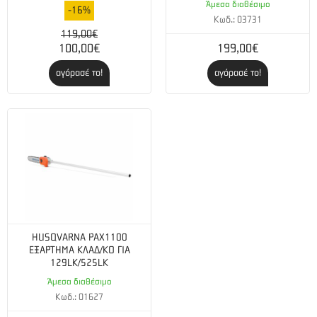
Άμεσα διαθέσιμο
-16%
Κωδ.: 03731
119,00€
100,00€
199,00€
αγόρασέ το!
αγόρασέ το!
HUSQVARNA PAX1100
ΕΞΑΡΤΗMΑ ΚΛΑΔ/ΚΟ ΓΙΑ
129LK/525LK
Άμεσα διαθέσιμο
Κωδ.: 01627