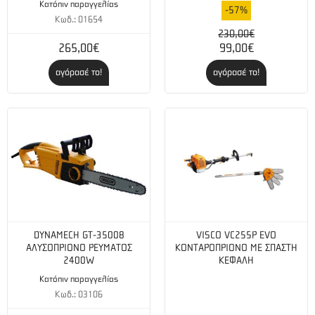
Κατόπιν παραγγελίας
-57%
Κωδ.: 01654
230,00€
265,00€
99,00€
αγόρασέ το!
αγόρασέ το!
DYNAMECH GT-35008
VISCO VC255P EVO
ΑΛΥΣΟΠΡΙΟΝΟ ΡΕΥΜΑΤΟΣ
ΚΟΝΤΑΡΟΠΡΙΟΝΟ ΜΕ ΣΠΑΣΤΗ
2400W
ΚΕΦΑΛΗ
Κατόπιν παραγγελίας
Κωδ.: 03106