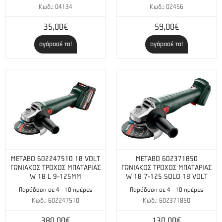
Κωδ.: 04134
Κωδ.: 02456
Ομοιόμορφο αποτέλεσμα λείανσης, άνετο τρίψιμο μόνο
με χαμηλούς κραδασμούς
35,00€
59,00€
Μέγιστη ταχύτητα εργασίας 80 m/s
αγόρασέ το!
αγόρασέ το!
Κλίση έκδοση: γωνία προσβολής 7-9°
METABO 602247510 18 VOLT
METABO 602371850
ΓΩΝΙΑΚΟΣ ΤΡΟΧΟΣ ΜΠΑΤΑΡΙΑΣ
ΓΩΝΙΑΚΟΣ ΤΡΟΧΟΣ ΜΠΑΤΑΡΙΑΣ
W 18 L 9-125MM
W 18 7-125 SOLO 18 VOLT
Παράδοση σε 4 - 10 ημέρες
Παράδοση σε 4 - 10 ημέρες
Κωδ.: 602247510
Κωδ.: 602371850
380,00€
130,00€