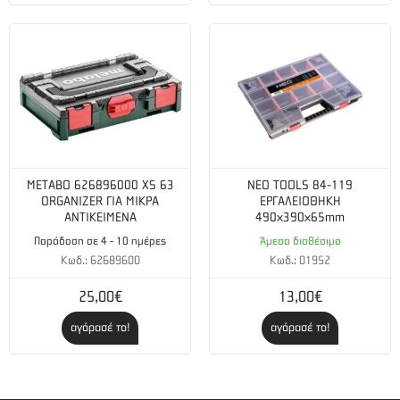
METABO 626896000 XS 63
NEO TOOLS 84-119
ORGANIZER ΓΙΑ ΜΙΚΡΑ
ΕΡΓΑΛΕΙΟΘΗΚΗ
ΑΝΤΙΚΕΙΜΕΝΑ
490x390x65mm
Παράδοση σε 4 - 10 ημέρες
Άμεσα διαθέσιμο
Κωδ.: 62689600
Κωδ.: 01952
25,00€
13,00€
αγόρασέ το!
αγόρασέ το!