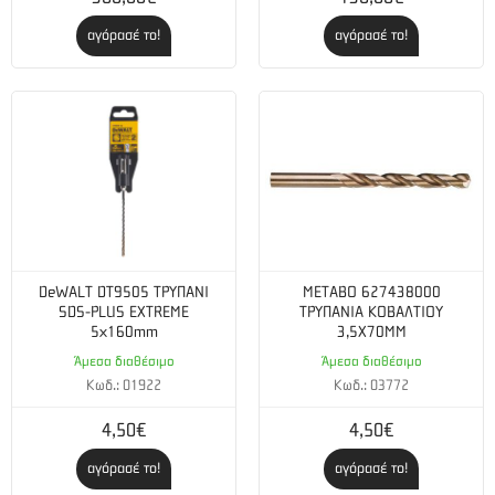
αγόρασέ το!
αγόρασέ το!
DeWALT DT9505 ΤΡΥΠΑΝΙ
METABO 627438000
SDS-PLUS EXTREME
ΤΡΥΠΑΝΙΑ ΚΟΒΑΛΤΙΟΥ
5x160mm
3,5Χ70MM
Άμεσα διαθέσιμο
Άμεσα διαθέσιμο
Κωδ.: 01922
Κωδ.: 03772
4,50€
4,50€
αγόρασέ το!
αγόρασέ το!