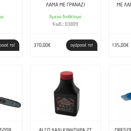
ΛΑΜΑ ΜΕ ΓΡΑΝΑΖΙ
ΜΕ ΛΑ
μο
Άμεσα διαθέσιμο
9
Κωδ.: 03809
370,00€
135,00€
ρασέ το!
αγόρασέ το!
35008
ALCO ΛΑΔΙ ΚΙΝΗΤΗΡΑ 2Τ
OREGON