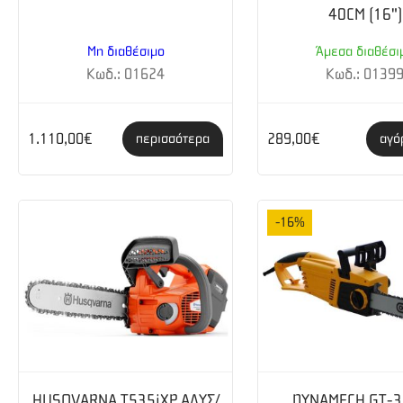
40CM (16")
Μη διαθέσιμο
Άμεσα διαθέσι
Κωδ.: 01624
Κωδ.: 0139
1.110,00€
289,00€
περισσότερα
αγό
-16%
HUSQVARNA Τ535iXP ΑΛΥΣ/
DYNAMECH GT-