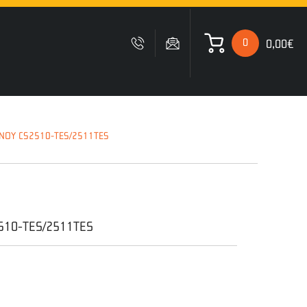
0
0,00€
 ΚΑΛΑΘΙ ΜΟΥ
ΝΟΥ CS2510-TES/2511TES
Δυστυχώς δεν έχετε
προσθέσει κανένα προιόν
στο καλάθι σας
10-TES/2511TES