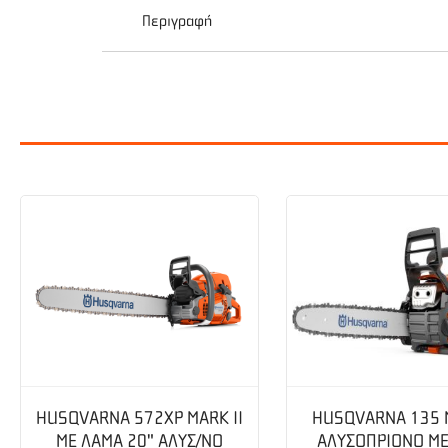
Περιγραφή
Aftermarket ECHO – SHINDAIWA Τύπος:Σταθερή 
HUSQVARNA 572XP MARK II
HUSQVARNA 135 M
ME ΛΑΜΑ 20" ΑΛΥΣ/ΝΟ
ΑΛΥΣΟΠΡΙΟΝΟ ΜΕ