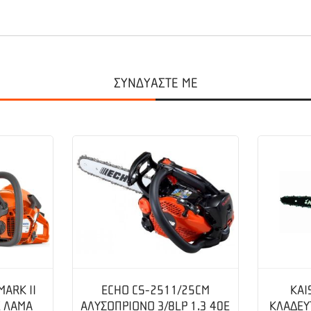
Με Ρουλεμάν Μοντέλα:CS 2510 TES – CS 2511 TES 251TCS Αλυσίδα:1/
ΣΥΝΔΥΑΣΤΕ ΜΕ
ARK II
ECHO CS-2511/25CM
KAI
 ΛΑΜΑ
ΑΛΥΣΟΠΡΙΟΝΟ 3/8LP 1.3 40E
ΚΛΑΔΕΥ