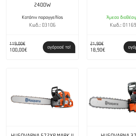
2400W
Κατόπιν παραγγελίας
Άμεσα διαθέσι
Κωδ.: 03106
Κωδ.: 0116
119,00€
21,90€
αγόρασέ το!
αγό
100,00€
18,90€
HUSQVARNA 572XP MARK II
HUSQVARNA 3