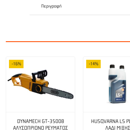
Περιγραφή
Aftermarket ECHO
Τύπος:Σταθερή Με Ρουλεμάν
Μοντέλα:CS 2600-2600ES-260T-2700-270
-16%
-14%
Αλυσίδα:3/8LP-1.3-6 Δόντια
DYNAMECH GT-35008
HUSQVARNA LS P
ΑΛΥΣΟΠΡΙΟΝΟ ΡΕΥΜΑΤΟΣ
ΛΑΔΙ ΜΙΞΗ