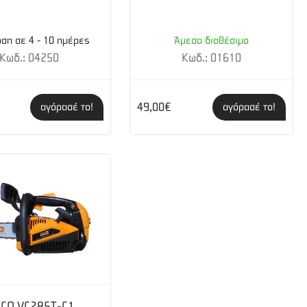
ση σε 4 - 10 ημέρες
Άμεσα διαθέσιμο
Κωδ.: 04250
Κωδ.: 01610
49,00€
αγόρασέ το!
αγόρασέ το!
SCO VC285T-C1