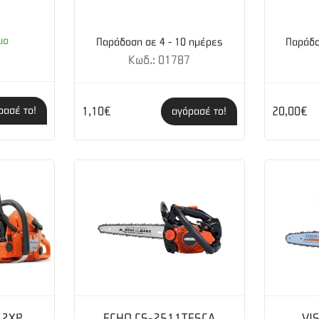
μο
Παράδοση σε 4 - 10 ημέρες
Παράδο
9
Κωδ.: 01787
ρασέ το!
1,10€
20,00€
αγόρασέ το!
72XP
ECHO CS-2511TESCA
VI