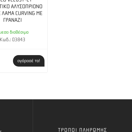
ΤΙΚΟ ΑΛΥΣΟΠΡΙΟΝΟ
Ε ΛΑΜΑ CURVING ΜΕ
ΓΡΑΝΑΖΙ
μεσα διαθέσιμο
Κωδ.: 03843
αγόρασέ το!
ΤΡΟΠΟΙ ΠΛΗΡΩΜΗΣ