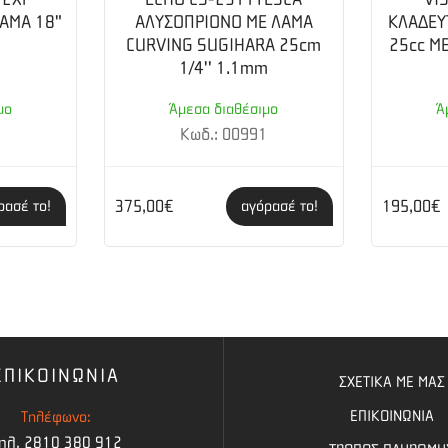
ΑΜΑ 18"
ΑΛΥΣΟΠΡΙΟΝΟ ΜΕ ΛΑΜΑ
ΚΛΑΔΕΥ
CURVING SUGIHARA 25cm
25cc Μ
1/4'' 1.1mm
μο
Άμεσα διαθέσιμο
Ά
7
Κωδ.: 00991
375,00€
195,00€
ρασέ το!
αγόρασέ το!
ΕΠΙΚΟΙΝΩΝΙΑ
ΣΧΕΤΙΚΑ ΜΕ ΜΑΣ
ΕΠΙΚΟΙΝΩΝΙΑ
Τηλέφωνο:
ηλ. 2810 380 912