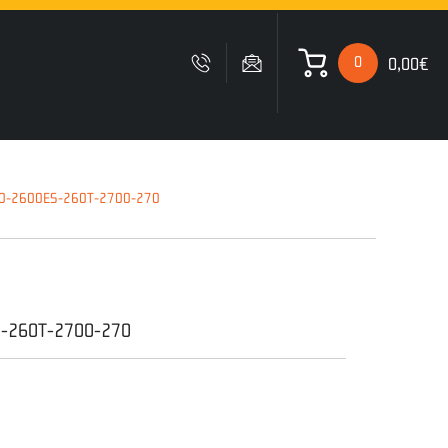
0
0,00€
 ΚΑΛΑΘΙ ΜΟΥ
0-2600ES-260T-2700-270
Δυστυχώς δεν έχετε
προσθέσει κανένα προιόν
στο καλάθι σας
-260T-2700-270