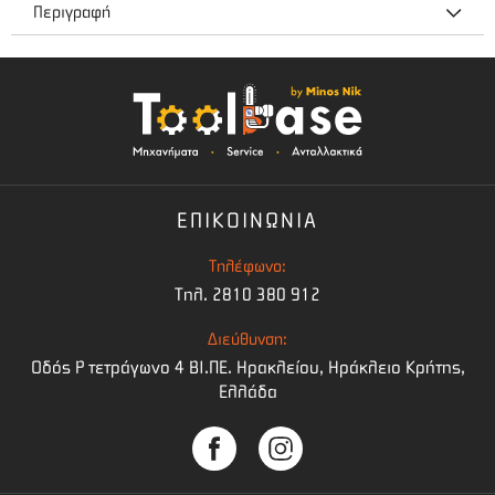
Περιγραφή
Κιτ προστατευτικου εξοπλισμου
Περισκελίδα Classic - Κρανος Classic - Γάντια Functional
Ολοκληρωμενη λύση εξοπλισμού προστασίας για τον
περιστασιακό χρήστη σε πολύ προσιτή τιμή
ΕΠΙΚΟΙΝΩΝΙΑ
Εύκολη εφαρμογή περισκελίδας προστασίας με
ρυθμιζόμενο κλιπς
Τηλέφωνο:
Τηλ. 2810 380 912
Συμπεριλαμβάνονται κράνος classic και γάντια Fuctional
No.10
Διεύθυνση:
Οδός Ρ τετράγωνο 4 BI.ΠΕ. Ηρακλείου, Ηράκλειο Κρήτης,
Ελλάδα