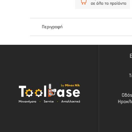
σε όλα τα προϊόντα
Περιγραφή
Ιμάντας Θαμνοκοπτικού Διπλός Επαγγελματικός
Αυξήστε την αποδοτικότητα και την άνεση στην 
Χαρακτηριστικά:
Τ
Τύπος: Διπλός Επαγγελματικός
Οδός
Ρυθμιζόμενος για τέλεια εφαρμογή
Ηρακλε
Άνετο σφουγγάρι για μειωμένη κόπωση