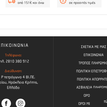
από 151€ και άνω
σε προσιτές τιμές
 (ΑΞΘ-065)
ΕΠΙΚΟΙΝΩΝΙΑ
εργασία σας με αυτόν τον ρυθμιζόμενο και εργονομικά σχεδιασμένο ι
ΣΧΕΤΙΚΑ ΜΕ ΜΑΣ
ΕΠΙΚΟΙΝΩΝΙΑ
Τηλέφωνο:
ηλ. 2810 380 912
ΤΡΟΠΟΣ ΠΛΗΡΩΜΗ
Διεύθυνση:
ΠΟΛΙΤΙΚΗ ΕΠΙΣΤΡΟ
 Ρ τετράγωνο 4 BI.ΠΕ.
ΠΟΛΙΤΙΚΗ ΑΠΟΡΡΗΤ
ίου, Ηράκλειο Κρήτης,
Ελλάδα
ΑΣΦΑΛΕΙΑ ΠΛΗΡΩΜ
ΟΡΟΙ ΧΡΗΣΗΣ
π
ΟΡΟΙ ΜΕΤΑΦΟΡΙΚΩ