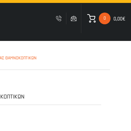
0
0,00€
 ΚΑΛΑΘΙ ΜΟΥ
ΤΑΣ ΘΑΜΝΟΚΟΠΤΙΚΩΝ
Δυστυχώς δεν έχετε
προσθέσει κανένα προιόν
στο καλάθι σας
ΟΚΟΠΤΙΚΩΝ