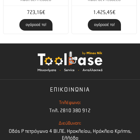
723,16€
1.425,45€
αγόρασέ το!
αγόρασέ το!
ΕΠΙΚΟΙΝΩΝΙΑ
Τηλέφωνο:
Τηλ. 2810 380 912
Διεύθυνση:
Οδός Ρ τετράγωνο 4 BI.ΠΕ. Ηρακλείου, Ηράκλειο Κρήτης,
Ελλάδα