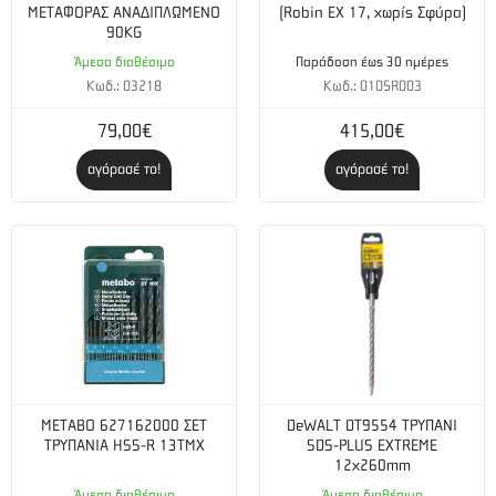
ΜΕΤΑΦΟΡΑΣ ΑΝΑΔΙΠΛΩΜΕΝΟ
(Robin EX 17, χωρίς Σφύρα)
90KG
Άμεσα διαθέσιμο
Παράδοση έως 30 ημέρες
Κωδ.: 03218
Κωδ.: 0105R003
79,00€
415,00€
αγόρασέ το!
αγόρασέ το!
METABO 627162000 ΣΕΤ
DeWALT DT9554 ΤΡΥΠΑΝΙ
ΤΡΥΠΑΝΙΑ HSS-R 13TMX
SDS-PLUS EXTREME
12x260mm
Άμεσα διαθέσιμο
Άμεσα διαθέσιμο