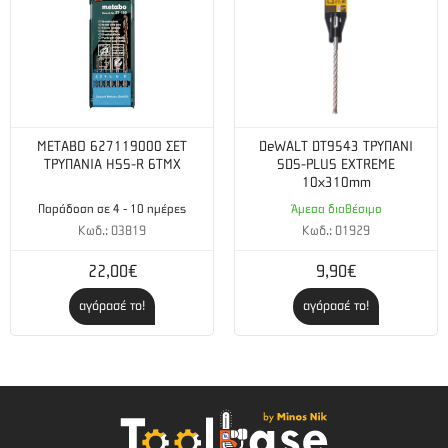
METABO 627119000 ΣΕΤ
DeWALT DT9543 ΤΡΥΠΑΝΙ
ΤΡΥΠΑΝΙΑ HSS-R 6TMX
SDS-PLUS EXTREME
10x310mm
Παράδοση σε 4 - 10 ημέρες
Άμεσα διαθέσιμο
Κωδ.: 03819
Κωδ.: 01929
22,00€
9,90€
αγόρασέ το!
αγόρασέ το!