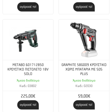
φορτιστές της εταιρείας CAS
αγόρασέ το!
αγόρασέ το!
Περιεχόμενα συσκευασίας
Σύστημα γρήγορης αλλαγής τσοκ
Πλαϊνή λαβή
Άγκιστρο ζώνης με θήκη για μύτες
2 μπαταρίες LiHD (18V/5.5Ah)
METABO 601712850
GRAPHITE 58G009 ΚΡΟΥΣΤΙΚΟ
Φορτιστής ASC 145 "AIR COOLED", metaBOX 145 L
ΚΡΟΥΣΤΙΚΟ ΠΙΣΤΟΛΕΤΟ 18V
ΧΩΡΙΣ ΜΠΑΤΑΡΙΑ ΜΕ SDS
SOLO
PLUS
Άμεσα διαθέσιμο
Άμεσα διαθέσιμο
Κωδ.: 03802
Κωδ.: 02030
225,00€
59,00€
αγόρασέ το!
αγόρασέ το!