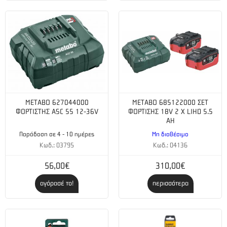
METABO 627044000
METABO 685122000 ΣΕΤ
ΦΟΡΤΙΣΤΗΣ ASC 55 12-36V
ΦΟΡΤΙΣΗΣ 18V 2 X LIHD 5.5
AH
Παράδοση σε 4 - 10 ημέρες
Μη διαθέσιμο
Κωδ.: 03795
Κωδ.: 04136
56,00€
310,00€
αγόρασέ το!
περισσότερα