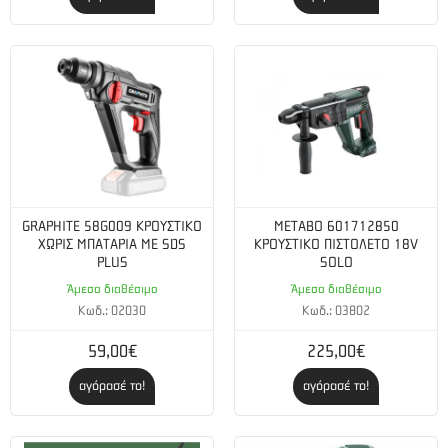
Κλειδί τύπου C
2 Μπαταρίες LiHD (18V/5.5Ah)
Ταχυφορτιστής ASC 145 “AIR COOLED”,
MetaBOX 145 L
GRAPHITE 58G009 ΚΡΟΥΣΤΙΚΟ
METABO 601712850
ΧΩΡΙΣ ΜΠΑΤΑΡΙΑ ΜΕ SDS
ΚΡΟΥΣΤΙΚΟ ΠΙΣΤΟΛΕΤΟ 18V
PLUS
SOLO
Άμεσα διαθέσιμο
Άμεσα διαθέσιμο
Κωδ.: 02030
Κωδ.: 03802
59,00€
225,00€
αγόρασέ το!
αγόρασέ το!