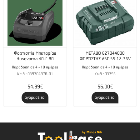
Φορτιστής Μπαταρίας
METABO 627044000
Husqvarna 40-C 80
ΦΟΡΤΙΣΤΗΣ ASC 55 12-36V
Παράδοση σε 4 - 10 ημέρες
Παράδοση σε 4 - 10 ημέρες
Κωδ.: 039704878-01
Κωδ.: 03795
54,99€
56,00€
αγόρασέ το!
αγόρασέ το!