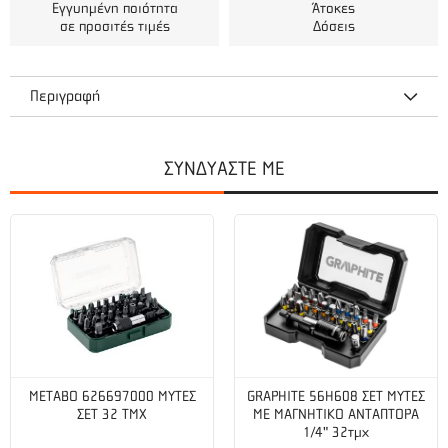
Εγγυημένη ποιότητα
Άτοκες
σε προσιτές τιμές
Δόσεις
Περιγραφή
Κρουστικό Δραπανοκατσάβιδο Μπαταρίας 3-ταχυτήτων SB 18
LTX-3 BL Q I 18 Volt από την Metabo.
ΣΥΝΔΥΑΣΤΕ ΜΕ
Κρουστικό δραπανοκατσάβιδο 3 ταχυτήτων χωρίς
ψύκτρες με μέγιστη ισχύ, ιδανικό για απαιτητικές
μεταλλικές εφαρμογές
Ρύθμιση τρίτης ταχύτητας με υψηλή ροπή (max.
4.000/min) για εκτεταμένο εύρος εφαρμογών και ακόμη
ταχύτερη πρόοδο
METABO 626697000 ΜΥΤΕΣ
GRAPHITE 56H608 ΣΕΤ ΜΥΤΕΣ
τρυπήματος, ειδικά σε μέταλλα
ΣΕΤ 32 ΤΜΧ
ΜΕ ΜΑΓΝΗΤΙΚΟ ΑΝΤΑΠΤΟΡΑ
1/4" 32τμχ
Λειτουργία κρούσης για διάτρηση σε τοιχοποιία