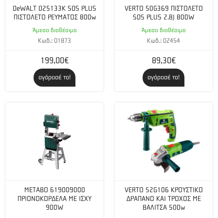
DeWALT D25133K SDS PLUS
VERTO 50G369 ΠΙΣΤΟΛΕΤΟ
ΠΙΣΤΟΛΕΤΟ ΡΕΥΜΑΤΟΣ 800w
SDS PLUS 2.8J 800W
Άμεσα διαθέσιμο
Άμεσα διαθέσιμο
Κωδ.: 01873
Κωδ.: 02454
199,00€
89,30€
αγόρασέ το!
αγόρασέ το!
METABO 619009000
VERTO 52G106 ΚΡΟΥΣΤΙΚΟ
ΠΡΙΟΝΟΚΟΡΔΕΛΑ ΜΕ ΙΣΧΥ
ΔΡΑΠΑΝΟ ΚΑΙ ΤΡΟΧΟΣ ΜΕ
900W
ΒΑΛΙΤΣΑ 500w