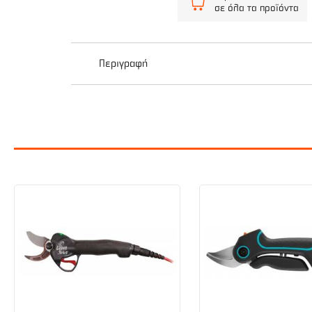
σε όλα τα προϊόντα
Περιγραφή
Το φαρδύ φτυαράκι χειρός της GARDENA είναι 
λαβή του εφαρμόζει καλά στο χέρι και διευκολύ
Κατασκευασμένο από ατσάλι υψηλής ποιότητας 
Το ιδανικό εργαλείο για φύτευση ή μεταφύτευσ
διευκολύνει την εργασία, καθώς διαθέτει κι ε
χειρισμός. Η εργονομικά διαμορφωμένη λαβή έχ
ολίσθηση από το χέρι. Προστασία από τη διάβρ
διάβρωση και τα κάνουν ανθεκτικά στη βρωμιά. Κ
καινοτομίες τους. Η 25-ετής εγγύηση εξασφαλί
Τεχνικά Χαρακτηριστικά: