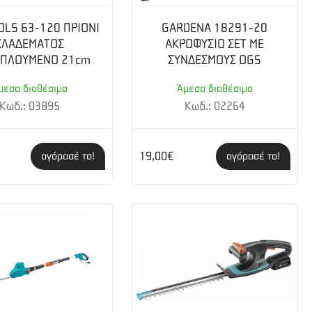
OLS 63-120 ΠΡΙΟΝΙ
GARDENA 18291-20
ΚΛΑΔΕΜΑΤΟΣ
ΑΚΡΟΦΥΣΙΟ ΣΕΤ ΜΕ
ΙΠΛΟΥΜΕΝΟ 21cm
ΣΥΝΔΕΣΜΟΥΣ OGS
μεσα διαθέσιμο
Άμεσα διαθέσιμο
Κωδ.: 03895
Κωδ.: 02264
19,00€
αγόρασέ το!
αγόρασέ το!