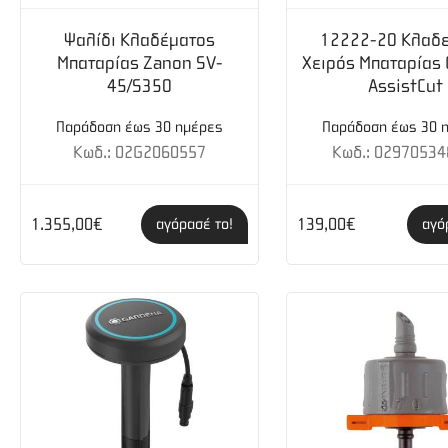
Πλάτος εργασίας: 8 cm
Ψαλίδι Κλαδέματος
12222-20 Κλαδε
Με 25 χρόνια εγγύηση
Μπαταρίας Zanon SV-
Χειρός Μπαταρίας
45/S350
AssistCut
Βάρος Συσκευασίας: 0,4kg
Παράδοση έως 30 ημέρες
Παράδοση έως 30 
Κωδ.: 02G2060557
Κωδ.: 02970534
1.355,00€
139,00€
αγόρασέ το!
αγό