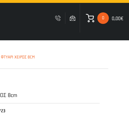
0
0,00€
 ΚΑΛΑΘΙ ΜΟΥ
ΦΤΥΑΡΙ ΧΕΙΡΟΣ 8CM
Δυστυχώς δεν έχετε
προσθέσει κανένα προιόν
στο καλάθι σας
ΡΟΣ 8cm
723