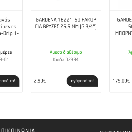
ανός
GARDENA 18221-50 ΡΑΚΟΡ
GARDE
ζόμενης
ΓΙΑ ΒΡΥΣΕΣ 26,5 MM (G 3/4")
5
-Drip 1-
ΜΠΟΡΝΤ
ημέρες
Άμεσα διαθέσιμο
Ά
8-01
Κωδ.: 02384
2,90€
179,00€
ρασέ το!
αγόρασέ το!
ΕΠΙΚΟΙΝΩΝΙΑ