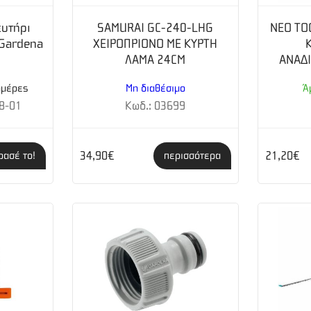
υτήρι
SAMURAI GC-240-LHG
NEO TO
 Gardena
ΧΕΙΡΟΠΡΙΟΝΟ ΜΕ ΚΥΡΤΗ
ΛΑΜΑ 24CM
ΑΝΑΔ
ημέρες
Μη διαθέσιμο
Ά
8-01
Κωδ.: 03699
34,90€
21,20€
ρασέ το!
περισσότερα