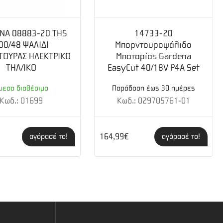
NA 08883-20 THS
14733-20
00/48 ΨΑΛΙΔΙ
Μπορντουροψάλιδο
ΟΥΡΑΣ ΗΛΕΚΤΡΙΚΟ
Μπαταρίας Gardena
ΤΗΛ/ΙΚΟ
EasyCut 40/18V P4A Set
μεσα διαθέσιμο
Παράδοση έως 30 ημέρες
Κωδ.: 01699
Κωδ.: 029705761-01
164,99€
αγόρασέ το!
αγόρασέ το!