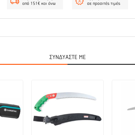
από 151€ και άνω
σε προσιτές τιμές
το ιδανικό εργαλείο για φύτευση ή μεταφύτευση σε ζαρντινιέρες και
νει την εργασία, καθώς διαθέτει κι επιπλέον αντολισθητικό stop. Το
ΣΥΝΔΥΑΣΤΕ ΜΕ
επιστρωμένο από ντουροπλαστικό και με 25 χρόνια εγγύηση.
η σε ζαρντινιέρες και μεγάλες γλάστρες. Η εργονομικά διαμορφωμέν
πιπλέον αντολισθητικό stop. Κατασκευασμένο από ατσάλι υψηλής ποι
ει μαλακά πλαστικά για να παρέχει αυξημένη άνεση χειρισμού. Οι γ
ωση. Το υψηλής ποιότητας ατσάλι και η επικάλυψη από ντουροπλαστικ
ατασκευάζονται στη Γερμανία και είναι γνωστά για τις επιδόσεις τους,
ζει υψηλή ποιότητα