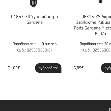
01867-20 Υγρασιόμετρο
08316-29 Ακρι
Gardena
Σταλάκτης Ρυθμι
Ροής Gardena Micro
8 Lt/h
Παράδοση σε 4 - 10 ημέρες
Παράδοση έως 30 
Κωδ.: 029679268-01
Κωδ.: 02966960
71,00€
6,89€
αγόρασέ το!
αγό