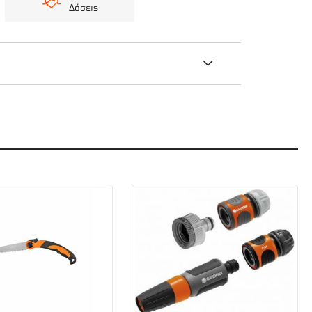
Δόσεις
 μεγάλες γλάστρες. Η εργονομικά διαμορφωμένη
 Φτυαράκι έχει πλάτος εργασίας 8 cm.
η λαβή του εφαρμόζει καλά στο χέρι και
ότητας επιστρωμένο από ντουροπλαστικό. Άνετος
ωνιακές άκρες της λαβής αποτρέπουν την
ό προστεύουν τα εργαλεία χειρός από τη
 την αξιοπιστία τους και τις συνεχείς