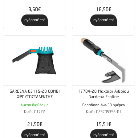
8,50€
18,50€
αγόρασέ το!
αγόρασέ το!
GARDENA 03115-20 COMBI
17704-20 Μαχαίρι Αιθρίου
ΦΡΟΥΤΟΣΥΛΛΕΚΤΗΣ
Gardena Ecoline
Άμεσα διαθέσιμο
Παράδοση έως 30 ημέρες
Κωδ.: 01722
Κωδ.: 029705356-01
21,50€
19,51€
αγόρασέ το!
αγόρασέ το!