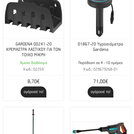
GARDENA 00241-20
01867-20 Υγρασιόμετρο
ΚΡΕΜΑΣΤΡΑ ΛΑΣΤΙΧΟΥ ΓΙΑ ΤΟΝ
Gardena
ΤΟΙΧΟ ΜΙΚΡΗ
Άμεσα διαθέσιμο
Παράδοση σε 4 - 10 ημέρες
Κωδ.: 02259
Κωδ.: 029679268-01
8,70€
71,00€
αγόρασέ το!
αγόρασέ το!