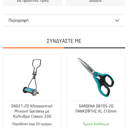
σε προσιτές τιμές
Δόσεις
Περιγραφή
ΣΥΝΔΥΑΣΤΕ ΜΕ
Μπαταρία
Τάση μπαταρίας (V):
50,4
Χωρητικότητα μπαταρίας (Ah):
3,2
Τεχνικά χαρακτηριστικά
Αυτονομία:
1 ΗΜΕΡΑ
04027-20 Χλοοκοπτική
GARDENA 08705-20
Διάμετρος κοπής:
25 / 45 (2 θέσεων)
Μηχανή Gardena με
ΠΑΝΚΟΦΤΗΣ XL 210mm
Κύλινδρο Classic 330
Παράδοση έως 30 ημέρες
Άμεσα διαθέσιμο