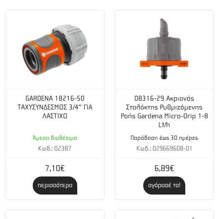
GARDENA 18216-50
08316-29 Ακριανός
ΤΑΧΥΣΥΝΔΕΣΜΟΣ 3/4'' ΓΙΑ
Σταλάκτης Ρυθμιζόμενης
ΛΑΣΤΙΧΟ
Ροής Gardena Micro-Drip 1-8
Lt/h
Άμεσα διαθέσιμο
Παράδοση έως 30 ημέρες
Κωδ.: 02387
Κωδ.: 029669608-01
7,10€
6,89€
περισσότερα
αγόρασέ το!