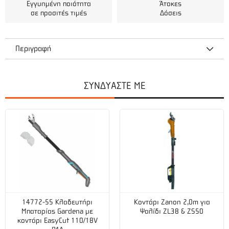
Εγγυημένη ποιότητα
Άτοκες
σε προσιτές τιμές
Δόσεις
Περιγραφή
ΣΥΝΔΥΑΣΤΕ ΜΕ
Τεχνικά χαρακτηριστικά
Εσωτερική διάμετρος :
13 mm (1/2")
Μήκος (m):
50
14772-55 Κλαδευτήρι
Κοντάρι Zanon 2,0m για
Μπαταρίας Gardena με
Ψαλίδι ZL38 & ZS50
κοντάρι EasyCut 110/18V