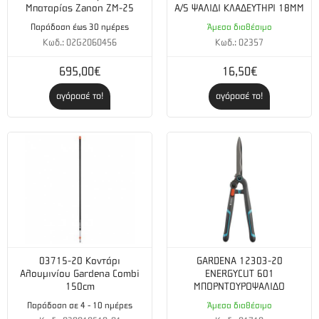
Μπαταρίας Zanon ZM-25
A/S ΨΑΛΙΔΙ ΚΛΑΔΕΥΤΗΡΙ 18MM
Μέγιστη Ισχύς: 0,8 kW / 1,1 hp
Παράδοση έως 30 ημέρες
Άμεσα διαθέσιμο
Κωδ.: 02G2060456
Κωδ.: 02357
Ταχύτητα μέγιστης ισχύος: 8000 Στροφές Ανα λεπτό
695,00€
16,50€
Μέγιστη συνιστώμενη ταχύτητα περιστροφής 10000
αγόρασέ το!
αγόρασέ το!
Στροφές Ανα λεπτό
Καρμπυρατέρ: Zama C1Q
Χωρητικότητα δεξαμενής καυσίμων: 0,5 lit
Κατανάλωση καυσίμου: 575 g/kWh
Μπουζί: Champion RCJ6Y
03715-20 Κοντάρι
GARDENA 12303-20
Ροή αέρα στο περίβλημα: 13,31 m³/min
Αλουμινίου Gardena Combi
ENERGYCUT 601
150cm
ΜΠΟΡΝΤΟΥΡΟΨΑΛΙΔΟ
Ροή αέρα στο σωλήνα: 12,03 m³/min
Παράδοση σε 4 - 10 ημέρες
Άμεσα διαθέσιμο