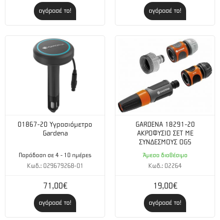
σάκο συλλογής Κιτ αναρρόφησης
αγόρασέ το!
αγόρασέ το!
01867-20 Υγρασιόμετρο
GARDENA 18291-20
Gardena
ΑΚΡΟΦΥΣΙΟ ΣΕΤ ΜΕ
ΣΥΝΔΕΣΜΟΥΣ OGS
Παράδοση σε 4 - 10 ημέρες
Άμεσα διαθέσιμο
Κωδ.: 029679268-01
Κωδ.: 02264
71,00€
19,00€
αγόρασέ το!
αγόρασέ το!