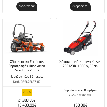
αγόρασέ το!
αγόρασέ το!
Χλοοκοπτικό Επιτόπιας
Χλοοκοπτική Μηχανή Kaiser
Περιστροφής Husqvarna
ZF6123B, 1600W, 38cm
Zero Turn Z560X
Παράδοση έως 30 ημέρες
Κωδ.: 029676697-02
Παράδοση έως 30 ημέρες
-13%
Κωδ.: 02ZF6123B
21.300,00€
18.499,99€
160,00€