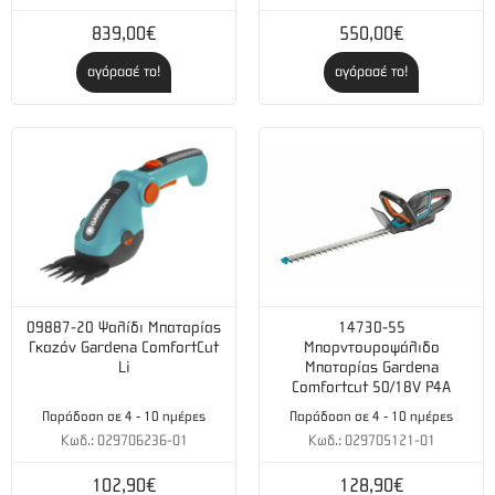
Για καθαρισμό διαφόρων εξαρτημάτων χρησιμοποιείται
839,00€
550,00€
αδιάλυτο ή σε αραίωση 1:20, ανάλογα με το είδος των
αγόρασέ το!
αγόρασέ το!
ακαθαρσιών.
Για χρήση με καθαριστικό μηχάνημα αραίωση 1:5.
Για το δάπεδο αραίωση 1:50, ενώ για καθαρισμό στο σπίτι
γενικότερα αραίωση 1:3 - 1:5.
Συσκευασία : 1L
09887-20 Ψαλίδι Μπαταρίας
14730-55
Γκαζόν Gardena ComfortCut
Μπορντουροψάλιδο
Li
Μπαταρίας Gardena
Comfortcut 50/18V P4A
Παράδοση σε 4 - 10 ημέρες
Παράδοση σε 4 - 10 ημέρες
Κωδ.: 029706236-01
Κωδ.: 029705121-01
102,90€
128,90€