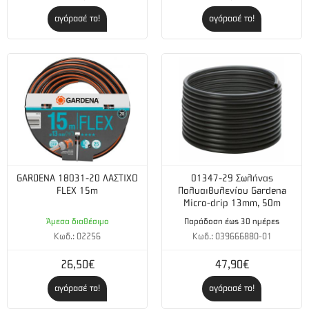
αγόρασέ το!
αγόρασέ το!
GARDENA 18031-20 ΛΑΣΤΙΧΟ
01347-29 Σωλήνας
FLEX 15m
Πολυαιθυλενίου Gardena
Micro-drip 13mm, 50m
Άμεσα διαθέσιμο
Παράδοση έως 30 ημέρες
Κωδ.: 02256
Κωδ.: 039666880-01
26,50€
47,90€
αγόρασέ το!
αγόρασέ το!