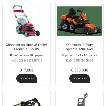
Χλοοκοπτική Μηχανή Castel
Χλοοκοπτικό Rider
Garden XS 55 HV
Husqvarna 320X Awd (II)
Παράδοση έως 30 ημέρες
Παράδοση σε 4 - 10 ημέρες
Κωδ.: 02294557838/C19
Κωδ.: 029705426-01
817,00€
8.299,00€
αγόρασέ το!
αγόρασέ το!