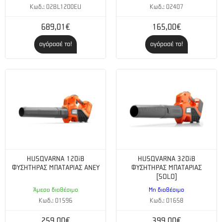
Αυτονομία:
150 m² / φόρτιση
Κωδ.: 02BL1200EU
Κωδ.: 02407
Μήκος λεπίδας (cm):
50
689,01€
165,00€
αγόρασέ το!
αγόρασέ το!
HUSQVARNA 120iB
HUSQVARNA 320iB
ΦΥΣΗΤΗΡΑΣ ΜΠΑΤΑΡΙΑΣ ΑΝΕΥ
ΦΥΣΗΤΗΡΑΣ ΜΠΑΤΑΡΙΑΣ
[SOLO]
Άμεσα διαθέσιμο
Μη διαθέσιμο
Κωδ.: 01596
Κωδ.: 01658
259,00€
399,00€