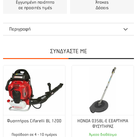
Εγγυημένη ποιότητα
Άτοκες
σε προσιτές τιμές
Δόσεις
Περιγραφή
ΣΥΝΔΥΑΣΤΕ ΜΕ
Μπαταρία
Τύπος μπαταρίας:
Li-Ion
Τάση μπαταρίας (V):
18
Μέγιστος χρόνος λειτουργίας (min):
45
Χωρητικότητα μπαταρίας (Ah):
2,0
Φυσητήρας Cifarelli BL 1200
HONDA 03SBL-E ΕΞΑΡΤΗΜΑ
ΦΥΣΥΤΗΡΑΣ
Τεχνικά χαρακτηριστικά
Παράδοση σε 4 - 10 ημέρες
Άμεσα διαθέσιμο