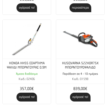
Τεχνικά χαρακτηριστικά
αγόρασέ το!
περισσότερα
Μέθοδος κοπής:
Συλλογή/BioClip®/Οπίσθια εκτόξευση
HONDA HHSS ΕΞΑΡΤΗΜΑ
HUSQVARNA 522HDR75X
ΨΑΛΙΔΙ ΜΠΟΡΝΤΟΥΡΑΣ 0.9Μ
ΜΠΟΡΝΤΟΥΡOΨΑΛΙΔΟ
Άμεσα διαθέσιμο
Παράδοση σε 4 - 10 ημέρες
Κωδ.: 02406
Κωδ.: 01598
357,00€
839,00€
αγόρασέ το!
αγόρασέ το!