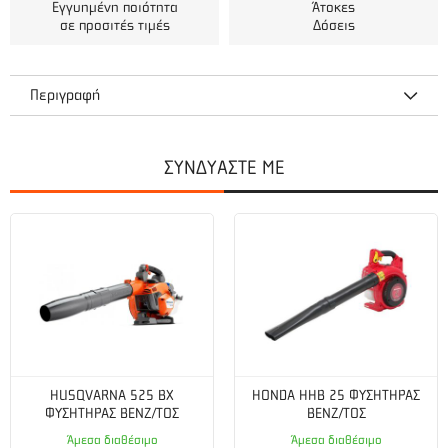
Εγγυημένη ποιότητα
Άτοκες
σε προσιτές τιμές
Δόσεις
Περιγραφή
ΣΥΝΔΥΑΣΤΕ ΜΕ
Μοτέρ και σύστημα κοπής
Πλάτος κοπής (cm):
42
Μοτέρ
Ισχύς μοτέρ κατά την εργασία (kW):
0,55
Στροφές ανά λεπτό μοτέρ - Κανονική λειτουργία (σ.α.λ):
3000
HUSQVARNA 525 BX
HONDA HHB 25 ΦΥΣΗΤΗΡΑΣ
ΦΥΣΗΤΗΡΑΣ ΒΕΝΖ/ΤΟΣ
ΒΕΝΖ/ΤΟΣ
Πλαίσιο κοπής
Άμεσα διαθέσιμο
Άμεσα διαθέσιμο