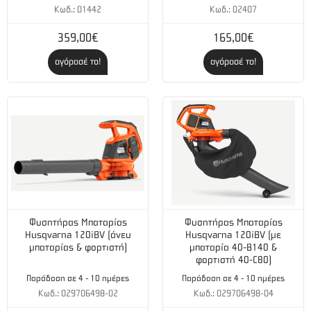
Πλάτος κοπής (cm):
98
Κωδ.: 01442
Κωδ.: 02407
Ρύθμιση ύψους κοπής:
1 μοχλός
359,00€
165,00€
Κινητήρας
αγόρασέ το!
αγόρασέ το!
Μοντέλο κινητήρα:
ST 550 TWIN
Τεχνικά χαρακτηριστικά
Ισχύς (kW):
10.4 @2600rpm
Εκκίνηση:
Ηλεκτρική
Χωρητικότητα κάδου (lt):
240
Φυσητήρας Μπαταρίας
Φυσητήρας Μπαταρίας
Husqvarna 120iBV (άνευ
Husqvarna 120iBV (με
μπαταρίας & φορτιστή)
μπαταρία 40-B140 &
φορτιστή 40-C80)
Παράδοση σε 4 - 10 ημέρες
Παράδοση σε 4 - 10 ημέρες
Κωδ.: 029706498-02
Κωδ.: 029706498-04