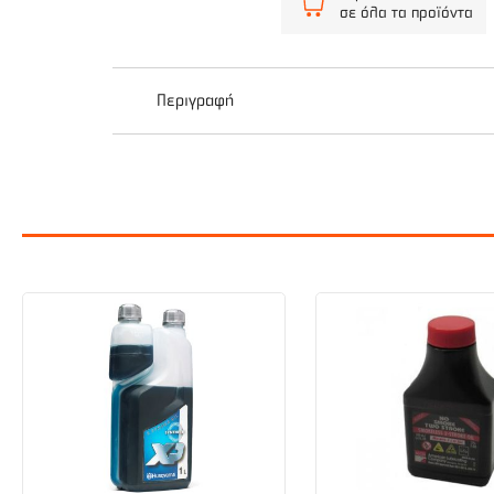
σε όλα τα προϊόντα
Περιγραφή
Πολυμηχάνημα κήπου βενζίνης της εταιρείας H
και ποώδους βλάστησης. Ενδείκνυται για απαιτ
συσκευασία περιλαμβάνει μόνο τον κινητήρα χω
Τεχνικά χαρακτηριστικά:
Χειρολαβή Τύπου Loop
Μοντέλο κινητήρα GX 35
Κυβισμος 35,8 cm3
Ισχύς κινητήρα 1,4 hp/ 7000 rpm