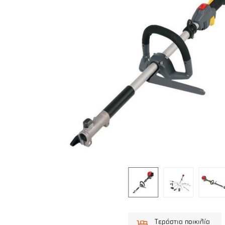
Τεράστια ποικιλία