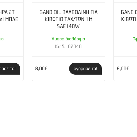
ΗΡΑ 2Τ
GAND OIL ΒΑΛΒΟΛΙΝΗ ΓΙΑ
GAND O
ml ΜΠΛΕ
ΚΙΒΩΤΙΟ ΤΑΧ/ΤΩΝ 1lt
ΚΙΒΩΤΙ
SAE140W
μο
Άμεσα διαθέσιμο
Ά
2
Κωδ.: 02040
8,00€
8,00€
ρασέ το!
αγόρασέ το!
 καυσίμου Χωρίς λάδι μίξης Χαμηλά επίπεδα θορύβου Στη συσκευασία