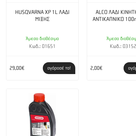
Ροπή κινητήρα 1,6 Nm/ 5500 rpm
HUSQVARNA XP 1L ΛΑΔΙ
ALCO ΛΑΔΙ ΚΙΝΗΤ
ΜΙΞΗΣ
ΑΝΤΙΚΑΠΝΙΚΟ 100
Χωριτικότητα κινητήρα σε λάδι: 0,1 L
Χωριτικότητα δοχείου καυσίμου: 0,63 L
Άμεσα διαθέσιμο
Άμεσα διαθέσι
Διαστάσεις (ΜxΠxΥ): 1145x325x255 mm
Κωδ.: 01651
Κωδ.: 0315
Καθαρό βάρος 6 kg
29,00€
2,00€
αγόρασέ το!
αγό
Τετράχρονος κινητήρας Honda GX 35 Οικονομία