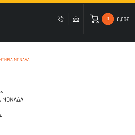
0
0,00€
 ΚΑΛΑΘΙ ΜΟΥ
ΝΗΤΗΡΙΑ ΜΟΝΑΔΑ
Δυστυχώς δεν έχετε
ες
προσθέσει κανένα προιόν
στο καλάθι σας
Α ΜΟΝΑΔΑ
4