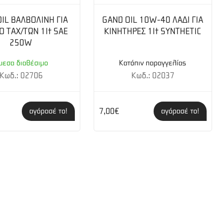
IL ΒΑΛΒΟΛΙΝΗ ΓΙΑ
GAND OIL 10W-40 ΛΑΔΙ ΓΙΑ
Ο ΤΑΧ/ΤΩΝ 1lt SAE
ΚΙΝΗΤΗΡΕΣ 1lt SYNTHETIC
250W
μεσα διαθέσιμο
Κατόπιν παραγγελίας
Κωδ.: 02706
Κωδ.: 02037
7,00€
αγόρασέ το!
αγόρασέ το!
 περιλαμβάνεται άνετη διπλή εξάρτυση