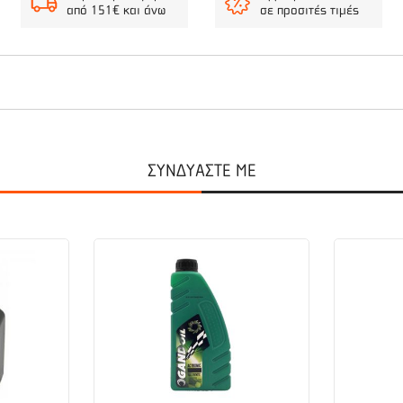
από 151€ και άνω
σε προσιτές τιμές
onda, χρησιμοποιείται στις εργασίες όπως περιποίηση και ανανέωση
ητική ερασιτεχνική και επαγγελματική χρήση λόγω αυτονομίας σε τροφ
ΣΥΝΔΥΑΣΤΕ ΜΕ
ρίς τα εξαρτήματα.