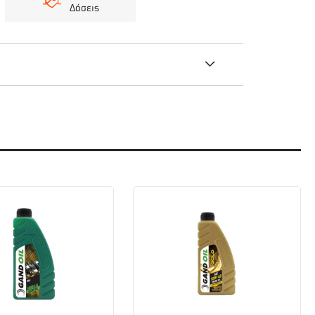
Δόσεις
 θάμνων, κλάδεμα δέντρων, καθαρισμός χόρτων
οδοσία και μεγάλης διάρκειας εργασίας. Η