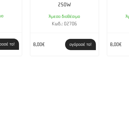
250W
μο
Άμεσα διαθέσιμο
Ά
9
Κωδ.: 02706
ρασέ το!
8,00€
8,00€
αγόρασέ το!