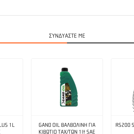
ΣΥΝΔΥΑΣΤΕ ΜΕ
m ή 61,9mm
LUS 1L
GAND OIL ΒΑΛΒΟΛΙΝΗ ΓΙΑ
RS200 
)
Σ
ΚΙΒΩΤΙΟ ΤΑΧ/ΤΩΝ 1lt SAE