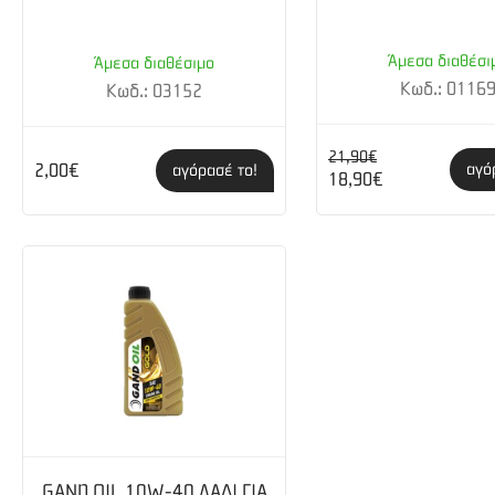
Καύσιμο :
Αμόλυβδη βενζίνη
Άμεσα διαθέσι
Άμεσα διαθέσιμο
Εκκίνηση:
Σχοινί αυτόματης επαναφοράς
Κωδ.: 0116
Κωδ.: 03152
Κινητήρας
Ισχύς (hp):
4,8hp (3.6kW) @3600 rpm
21,90€
αγό
2,00€
αγόρασέ το!
18,90€
Χωρητικότητα λαδιού κινητήρα (lt):
0,4
Αριθμός κυλίνδρων:
1
Ροπή (Νm/rpm):
11,1 Nm @2500rpm
GAND OIL 10W-40 ΛΑΔΙ ΓΙΑ