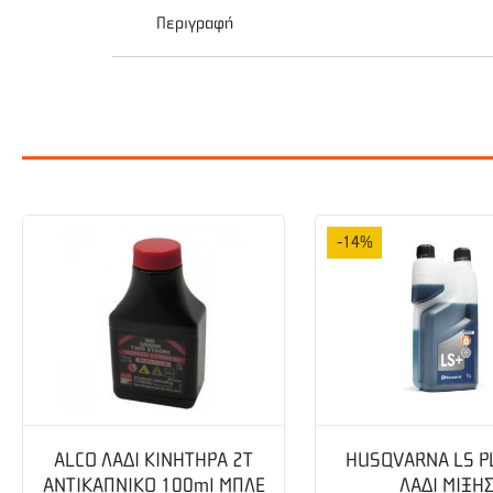
Περιγραφή
Τεχνικά χαρακτηριστικά
Χωρητικότητα δοχείου καυσίμου (lt):
0,91
-14%
Φίλτρο αέρα :
Χάρτινο
Κυβισμός (cm³):
166
Διάμετρος άξονα (mm):
22,2mm ή 25mm
Τύπος άξονα (mm) :
Σφήνα με μήκος 80,2m
ALCO ΛΑΔΙ ΚΙΝΗΤΗΡΑ 2Τ
HUSQVARNA LS P
Θέση βαλβίδων :
Επικεφαλής βαλβίδες (OHV
ΑΝΤΙΚΑΠΝΙΚΟ 100ml ΜΠΛΕ
ΛΑΔΙ ΜΙΞΗ