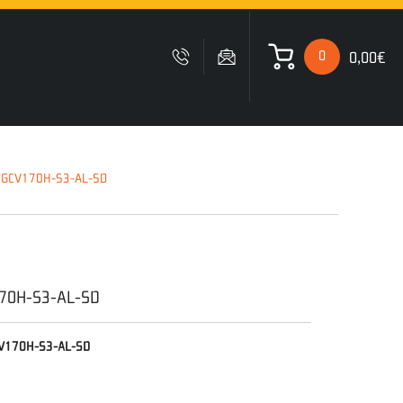
0
0,00€
 ΚΑΛΑΘΙ ΜΟΥ
 GCV170H-S3-AL-SD
Δυστυχώς δεν έχετε
προσθέσει κανένα προιόν
στο καλάθι σας
170H-S3-AL-SD
V170H-S3-AL-SD