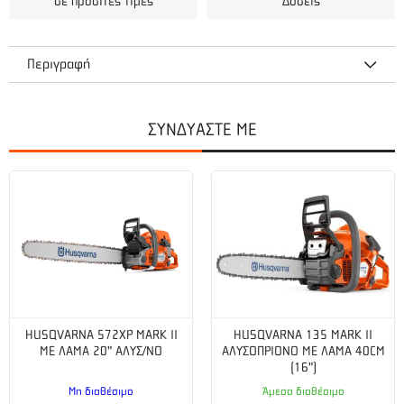
σε προσιτές τιμές
Δόσεις
Περιγραφή
Oregon Βελτιωτικό Καυσίμου 5ml - 454-022R.
ΣΥΝΔΥΑΣΤΕ ΜΕ
Κατάλληλο για χρήση σε 2χρονους και 4χρονους κινητήρες.
Διευκολύνει την εκκίνηση. Μειώνει τη φθορά του κινητήρα.
Αυξάνει την απόδοση του κινητήρα. Προστατεύει τον
κινητήρα κατά την αποθήκευση, μέχρι να ξεκινήσει η εποχή
χρήσης του μηχανήματος. Διατηρεί το καύσιμο φρέσκο για
περισσότερο από 6 μήνες. Η αμπούλα των 5ml, είναι αρκετή
για 5 λίτρα καυσίμου.
HUSQVARNA 572XP MARK II
HUSQVARNA 135 MARK II
ME ΛΑΜΑ 20" ΑΛΥΣ/ΝΟ
ΑΛΥΣΟΠΡΙΟΝΟ ΜΕ ΛΑΜΑ 40CM
(16")
Μη διαθέσιμο
Άμεσα διαθέσιμο