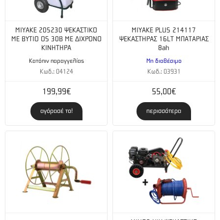
MIYAKE 205230 ΨΕΚΑΣΤΙΚΟ
MIYAKE PLUS 214117
ΜΕ ΒΥΤΙΟ OS 30B ΜΕ ΔΙΧΡΟΝΟ
ΨΕΚΑΣΤΗΡΑΣ 16LT ΜΠΑΤΑΡΙΑΣ
ΚΙΝΗΤΗΡΑ
8ah
Κατόπιν παραγγελίας
Μη διαθέσιμο
Κωδ.: 04124
Κωδ.: 03931
199,99€
55,00€
αγόρασέ το!
περισσότερα