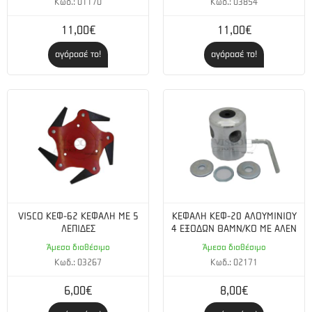
Κωδ.: 01170
Κωδ.: 03854
Δίσκος χορτοκοπής: Ναι
11,00€
11,00€
αγόρασέ το!
αγόρασέ το!
Εξάρτηση: Διπλή
VISCO ΚΕΦ-62 ΚΕΦΑΛΗ ΜΕ 5
ΚΕΦΑΛΗ ΚΕΦ-20 ΑΛΟΥΜΙΝΙΟΥ
ΛΕΠΙΔΕΣ
4 ΕΞΟΔΩΝ ΘΑΜΝ/ΚΟ ΜΕ ΑΛΕΝ
Άμεσα διαθέσιμο
Άμεσα διαθέσιμο
Κωδ.: 03267
Κωδ.: 02171
6,00€
8,00€