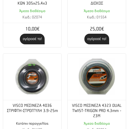
Άξονας: Ευθύς
ΚΩΝ 305x25.4x3
ΔΙΣΚΟΣ
Άμεσα διαθέσιμο
Άμεσα διαθέσιμο
Χειρολαβή: Τύπου ποδηλάτου
Κωδ.: 02074
Κωδ.: 01554
Μοντέλο κινητήρα: GX 35
10,00€
25,00€
Κυβισμός κινητήρα: 35 cc
αγόρασέ το!
αγόρασέ το!
Ισχύς κινητήρα: 1.35 hp @ 7000 rpm
Ροπή κινητήρα: 1.6 Nm @ 5000 rpm
Χωρητικότητα κινητήρα σε λάδι: 0.1 L
Χωρητικότητα δοχείου καυσίμου: 0.63 L
Διαστάσεις: 1870 x 671 x 521 mm
VISCO ΜΕΣΙΝΕΖΑ 4036
VISCO ΜΕΣΙΝΕΖΑ 4323 DUAL
ΣΤΡΙΦΤΗ-ΣΤΡΟΓΓΥΛΗ 3.9-25m
TWIST-TRIGON PRO 4.3mm -
Βάρος: 7.53 kg
23M
Κατόπιν παραγγελίας
Άμεσα διαθέσιμο
Κεφαλή μεσινέζας: Ναι