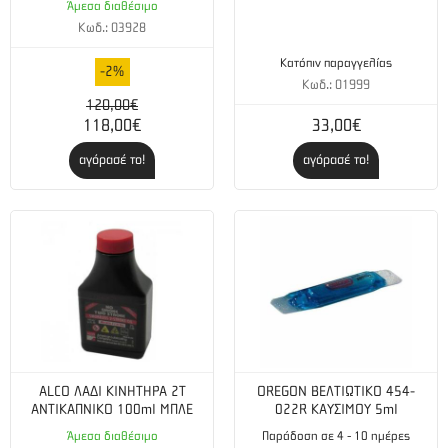
Άμεσα διαθέσιμο
Κωδ.: 03928
Κατόπιν παραγγελίας
-2%
Κωδ.: 01999
120,00€
118,00€
33,00€
αγόρασέ το!
αγόρασέ το!
ALCO ΛΑΔΙ ΚΙΝΗΤΗΡΑ 2Τ
OREGON ΒΕΛΤΙΩΤΙΚΟ 454-
ΑΝΤΙΚΑΠΝΙΚΟ 100ml ΜΠΛΕ
022R ΚΑΥΣΙΜΟΥ 5ml
Άμεσα διαθέσιμο
Παράδοση σε 4 - 10 ημέρες