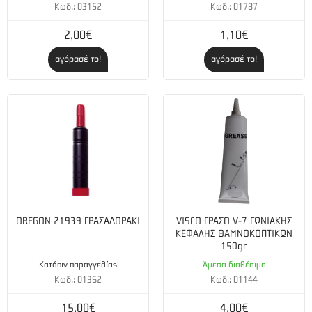
Κωδ.: 03152
Κωδ.: 01787
2,00€
1,10€
αγόρασέ το!
αγόρασέ το!
OREGON 21939 ΓΡΑΣΑΔΟΡΑΚΙ
VISCO ΓΡΑΣΟ V-7 ΓΩΝΙΑΚΗΣ
ΚΕΦΑΛΗΣ ΘΑΜΝΟΚΟΠΤΙΚΩΝ
150gr
Κατόπιν παραγγελίας
Άμεσα διαθέσιμο
Κωδ.: 01362
Κωδ.: 01144
15,00€
4,00€