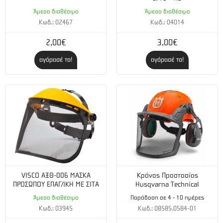
Άμεσα διαθέσιμο
Άμεσα διαθέσιμο
Με νέα τεχνολογία κινητήρα EURO V για μεγαλύτερη
Κωδ.: 02467
Κωδ.: 04014
απόδοση και μικρή κατανάλωση καυσίμου.
2,00€
3,00€
Μεμβρανοφόρο καρμπυρατέρ άριστης ποιότητας Walbro
αγόρασέ το!
αγόρασέ το!
Made in Japan
.
Αντλία καυσίμου για εύκολη εκκίνηση. Φιλικό προς το
περιβάλλον με λιγότερες εκπομπές ρύπων.
*​Η συσκευασία περιλαμβάνει αλυσίδα, λάμα, προστατευτική
θήκη λάμας, μπουζόκλειδο, οδηγίες χρήσης
Με 2 χρόνια εγγύηση
VISCO ΑΞΘ-006 ΜΑΣΚΑ
Κράνος Προστασίας
ΠΡΟΣΩΠΟΥ ΕΠΑΓ/ΙΚΗ ΜΕ ΣΙΤΑ
Husqvarna Technical
Άμεσα διαθέσιμο
Παράδοση σε 4 - 10 ημέρες
Κωδ.: 03945
Κωδ.: 08585.0584-01