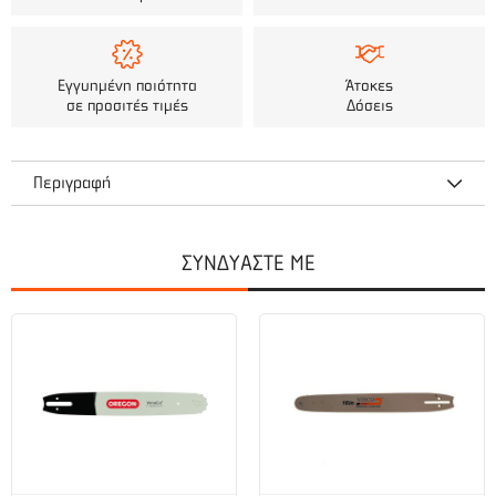
Εγγυημένη ποιότητα
Άτοκες
σε προσιτές τιμές
Δόσεις
Περιγραφή
Αλυσοπρίονο κλαδευτικό βενζίνης VISCO VC250T-C1 1.2HP
με λάμα carving με γρανάζι
ΣΥΝΔΥΑΣΤΕ ΜΕ
Τεχνικά χαρακτηριστικά
Κυβισμός : 25.0 cm3
Μέγιστη ισχύς : 1.2 hp
Μήκος λάμας : 25 cm / 10”