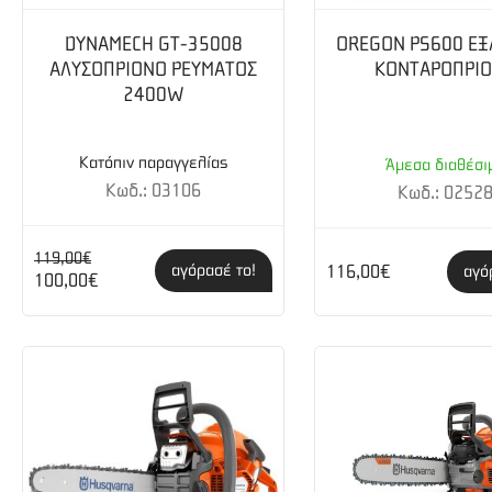
Μήκος λάμας : 12” / 30 cm Βήμα : 3/8” / .05
DYNAMECH GT-35008
OREGON PS600 Ε
ΑΛΥΣΟΠΡΙΟΝΟ ΡΕΥΜΑΤΟΣ
ΚΟΝΤΑΡΟΠΡΙ
2400W
Κατόπιν παραγγελίας
Άμεσα διαθέσι
Κωδ.: 03106
Κωδ.: 0252
119,00€
αγόρασέ το!
116,00€
αγό
100,00€