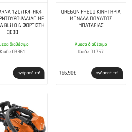
RNA 120iTK4-HK4
OREGON PH600 ΚΙΝΗΤΗΡΙΑ
ΟΡΝΤΟΥΡΟΨΑΛΙΔΟ ΜΕ
ΜΟΝΑΔΑ ΠΟΛΥ/ΤΟΣ
Α BLi10 & ΦΟΡΤΙΣΤΗ
ΜΠΑΤΑΡΙΑΣ
QC80
μεσα διαθέσιμο
Άμεσα διαθέσιμο
Κωδ.: 03861
Κωδ.: 01767
166,90€
αγόρασέ το!
αγόρασέ το!