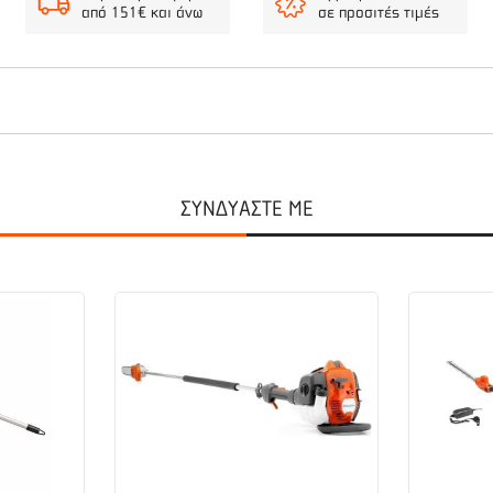
από 151€ και άνω
σε προσιτές τιμές
ζινοκίνητα αλυσοπρίονα έως 45cc.
ΣΥΝΔΥΑΣΤΕ ΜΕ
omelite, Poulan, Oleo-Mac, Shindaiwa, Dolmar...
με βήμα 3/8”.
ρική.
ημα.
α μεγαλύτερη διάρκεια ζωής.