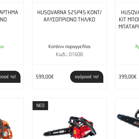
0” / 1.3 mm Οδηγοί : 45 Μύτη με γρανάζι
ΞΑΡΤΗΜΑ
HUSQVARNA 525P4S ΚΟΝΤ/
HUSQVA
ΟΝΟ
ΑΛΥΣΟΠΡΙΟΝΟ ΤΗΛ/ΚΟ
KIT ΜΠ
ΜΠΑΤΑΡΙ
μο
Κατόπιν παραγγελίας
Ά
8
Κωδ.: 01608
599,00€
399,00€
ρασέ το!
αγόρασέ το!
ΝΕΟ