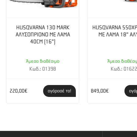
HUSQVARNA 130 MARK
HUSQVARNA 550XP 
ΑΛΥΣΟΠΡΙΟΝΟ ΜΕ ΛΑΜΑ
ME ΛΑΜΑ 18" ΑΛ
40CM (16")
Άμεσα διαθέσιμο
Άμεσα διαθέσι
Κωδ.: 01398
Κωδ.: 0162
220,00€
849,00€
αγόρασέ το!
αγό