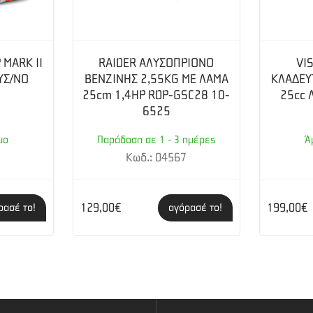
MARK II
RAIDER ΑΛΥΣΟΠΡΙΟΝΟ
VI
ΥΣ/ΝΟ
ΒΕΝΖΙΝΗΣ 2,55KG ΜΕ ΛΑΜΑ
ΚΛΑΔΕΥ
25cm 1,4HP RDP-GSC28 10-
25cc 
6525
μο
Παράδοση σε 1 - 3 ημέρες
Ά
2
Κωδ.: 04567
129,00€
199,00€
ρασέ το!
αγόρασέ το!