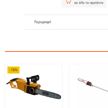
σε όλα τα προϊόντα
Περιγραφή
Λάμα OREGON Single Rivet για ηλεκτρικά ή βεν
Κατάλληλη για Husqvarna, Makita, McCulloch, H
Ιδανική για τύπους αλυσίδων 91 Low Profile 
Πολυστρωματική, ελαφριά, λεπτή και συμμετ
-16%
Ειδικά σχεδιασμένη μύτη για λιγότερο κλότσ
Χρησιμοποιείται και από τις δύο πλευρές γι
Τύπος λάμας : Single Rivet