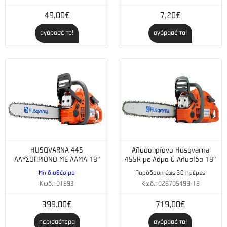
49,00€
7,20€
αγόρασέ το!
αγόρασέ το!
HUSQVARNA 445
Αλυσοπρίονο Husqvarna
ΑΛΥΣΟΠΡΙΟΝΟ ΜΕ ΛΑΜΑ 18"
455R με Λάμα & Αλυσίδα 18"
Μη διαθέσιμο
Παράδοση έως 30 ημέρες
Κωδ.: 01593
Κωδ.: 029705499-18
399,00€
719,00€
περισσότερα
αγόρασέ το!