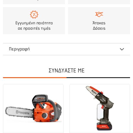
Εγγυημένη ποιότητα
Άτοκες
σε προσιτές τιμές
Δόσεις
Περιγραφή
Γάντια εργασίας με δέρμα και ύφασμα Άμεσος και εύκολος
αερισμός
ΣΥΝΔΥΑΣΤΕ ΜΕ
Βολικά και άνετα κατά τη χρήση
Ιδανικά για εργασίες με εργαλεία κήπου
Διαθέτει ταινία Velcro γύρω από τον καρπό
Δεν προκαλούν ερεθισμούς