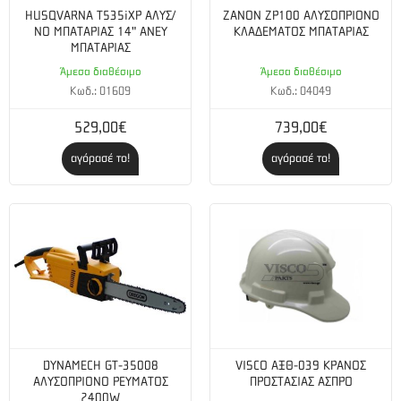
Ανθεκτικά στο χρόνο
HUSQVARNA Τ535iXP ΑΛΥΣ/
ZANON ZP100 ΑΛΥΣΟΠΡΙΟΝΟ
ΝΟ ΜΠΑΤΑΡΙΑΣ 14" ΑΝΕΥ
ΚΛΑΔΕΜΑΤΟΣ ΜΠΑΤΑΡΙΑΣ
ΜΠΑΤΑΡΙΑΣ
Κατάλληλα και για επαγγελματίες Μέγεθος: Large
Άμεσα διαθέσιμο
Άμεσα διαθέσιμο
Κωδ.: 01609
Κωδ.: 04049
529,00€
739,00€
αγόρασέ το!
αγόρασέ το!
DYNAMECH GT-35008
VISCO ΑΞΘ-039 ΚΡΑΝΟΣ
ΑΛΥΣΟΠΡΙΟΝΟ ΡΕΥΜΑΤΟΣ
ΠΡΟΣΤΑΣΙΑΣ ΑΣΠΡΟ
2400W