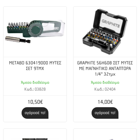
METABO 630419000 ΜΥΤΕΣ
GRAPHITE 56H608 ΣΕΤ ΜΥΤΕΣ
ΣΕΤ 9ΤΜΧ
ΜΕ ΜΑΓΝΗΤΙΚΟ ΑΝΤΑΠΤΟΡΑ
1/4" 32τμχ
Άμεσα διαθέσιμο
Άμεσα διαθέσιμο
Κωδ.: 03828
Κωδ.: 02404
10,50€
14,00€
αγόρασέ το!
αγόρασέ το!