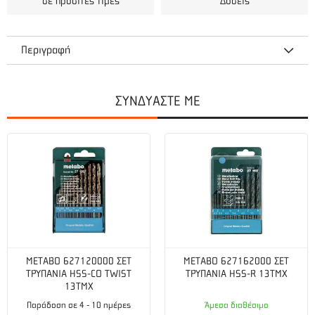
σε προσιτές τιμές
Δόσεις
Περιγραφή
OREGON 13Χ19 ΚΟΝΤΟ (57-036R)
ΣΥΝΔΥΑΣΤΕ ΜΕ
ΜΠΟΥΖΟΚΛΕΙΔΟ
Βαρέος τύπου επιμετάλλωση για αντοχή στη διάβρωση.
Διπλό εξαγωνικό κλειδί με κατσαβίδι ή κλειδί torx™.
METABO 627120000 ΣΕΤ
METABO 627162000 ΣΕΤ
ΤΡΥΠΑΝΙΑ HSS-CO TWIST
ΤΡΥΠΑΝΙΑ HSS-R 13TMX
13TMX
Παράδοση σε 4 - 10 ημέρες
Άμεσα διαθέσιμο