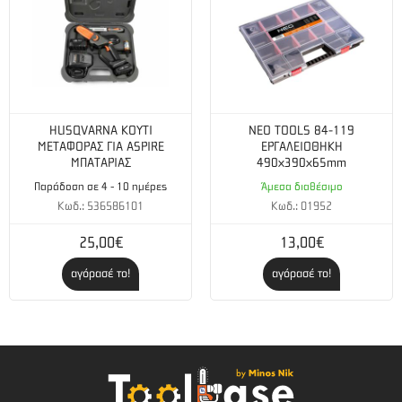
HUSQVARNA ΚΟΥΤΙ
NEO TOOLS 84-119
ΜΕΤΑΦΟΡΑΣ ΓΙΑ ASPIRE
ΕΡΓΑΛΕΙΟΘΗΚΗ
ΜΠΑΤΑΡΙΑΣ
490x390x65mm
Παράδοση σε 4 - 10 ημέρες
Άμεσα διαθέσιμο
Κωδ.: 536586101
Κωδ.: 01952
25,00€
13,00€
αγόρασέ το!
αγόρασέ το!