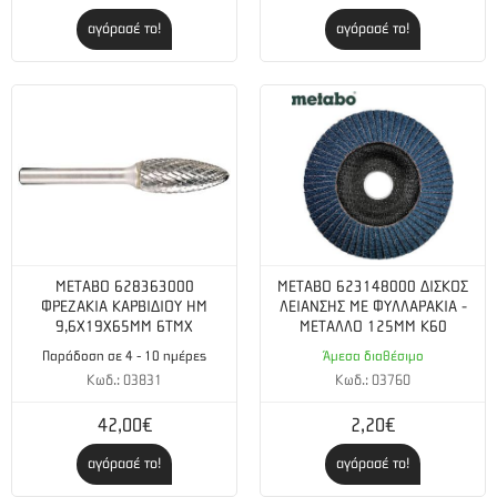
αγόρασέ το!
αγόρασέ το!
METABO 628363000
METABO 623148000 ΔΙΣΚΟΣ
ΦΡΕΖΑΚΙΑ ΚΑΡΒΙΔΙΟΥ ΗΜ
ΛΕΙΑΝΣΗΣ ΜΕ ΦΥΛΛΑΡΑΚΙΑ -
9,6Χ19Χ65ΜΜ 6ΤΜΧ
ΜΕΤΑΛΛΟ 125MM K60
Παράδοση σε 4 - 10 ημέρες
Άμεσα διαθέσιμο
Κωδ.: 03831
Κωδ.: 03760
42,00€
2,20€
αγόρασέ το!
αγόρασέ το!