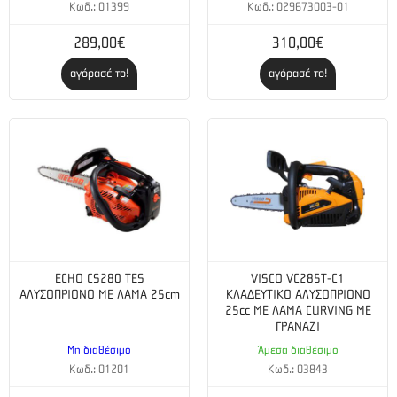
Κωδ.: 01399
Κωδ.: 029673003-01
289,00€
310,00€
αγόρασέ το!
αγόρασέ το!
ECHO CS280 TES
VISCO VC285T-C1
ΑΛΥΣΟΠΡΙΟΝΟ ΜΕ ΛΑΜΑ 25cm
ΚΛΑΔΕΥΤΙΚΟ ΑΛΥΣΟΠΡΙΟΝΟ
25cc ΜΕ ΛΑΜΑ CURVING ΜΕ
ΓΡΑΝΑΖΙ
Μη διαθέσιμο
Άμεσα διαθέσιμο
Κωδ.: 01201
Κωδ.: 03843