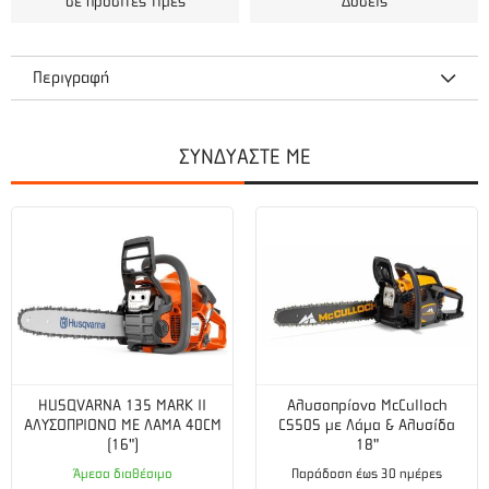
σε προσιτές τιμές
Δόσεις
Περιγραφή
ΣΥΝΔΥΑΣΤΕ ΜΕ
Τεχνικά χαρακτηριστικά
Ισχύς (hp):
5
Κυβισμός (cm³):
74
Ισχύς (Watt):
3,7
Διάμετρος Δίσκου :
14" / 350mm
HUSQVARNA 135 MARK II
Αλυσοπρίονο McCulloch
ΑΛΥΣΟΠΡΙΟΝΟ ΜΕ ΛΑΜΑ 40CM
CS50S με Λάμα & Αλυσίδα
Κινητήρας
(16")
18"
Ψύξη κινητήρα:
Fan / Air
Άμεσα διαθέσιμο
Παράδοση έως 30 ημέρες