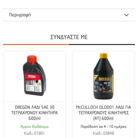
Περιγραφή
Χτένι Ραβδιστικό 5 Άκρων Με Κοντάρι αλουμινίου
ενσωματωμένο
ΣΥΝΔΥΑΣΤΕ ΜΕ
Για μάζεμα των ελιών τινάζοντας και χτενίζοντας τον
κορμό του δέντρου.
OREGON ΛΑΔΙ SAE 30
McCULLOCH OLO001 ΛΑΔΙ ΓΙΑ
ΤΕΤΡΑΧΡΟΝΟΥ ΚΙΝΗΤΗΡΑ
ΤΕΤΡΑΧΡΟΝΟΥΣ ΚΙΝΗΤΗΡΕΣ
600ml
(4T) 600ml
Άμεσα διαθέσιμο
Παράδοση σε 4 - 10 ημέρες
Κωδ.: 01801
Κωδ.: 03848