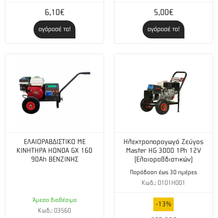
6,10€
5,00€
αγόρασέ το!
αγόρασέ το!
ΕΛΑΙΟΡΑΒΔΙΣΤΙΚΟ ΜΕ
Ηλεκτροπαραγωγό Ζεύγος
ΚΙΝΗΤΗΡΑ HONDA GΧ 160
Master HG 3000 1Ph 12V
90Ah ΒΕΝΖΙΝΗΣ
(Ελαιοραβδιστικών)
Παράδοση έως 30 ημέρες
Κωδ.: 0101H001
Άμεσα διαθέσιμο
-13%
Κωδ.: 03560