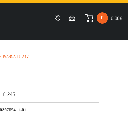
0
0,00€
 ΚΑΛΑΘΙ ΜΟΥ
SQVARNA LC 247
Δυστυχώς δεν έχετε
προσθέσει κανένα προιόν
στο καλάθι σας
 LC 247
029705411-01