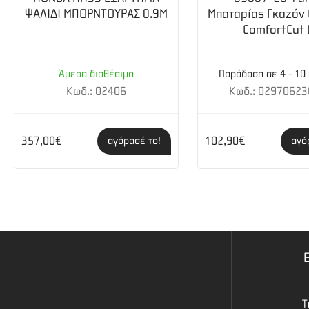
ΨΑΛΙΔΙ ΜΠΟΡΝΤΟΥΡΑΣ 0.9Μ
Μπαταρίας Γκαζόν
ComfortCut 
Άμεσα διαθέσιμο
Παράδοση σε 4 - 10
Κωδ.: 02406
Κωδ.: 02970623
357,00€
102,90€
αγόρασέ το!
αγό
Τ