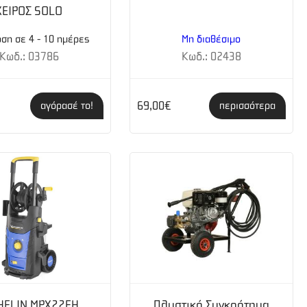
ΧΕΙΡΟΣ SOLO
ση σε 4 - 10 ημέρες
Μη διαθέσιμο
Κωδ.: 03786
Κωδ.: 02438
69,00€
αγόρασέ το!
περισσότερα
HELIN MPX22EH
Πλυστικό Συγκρότημα