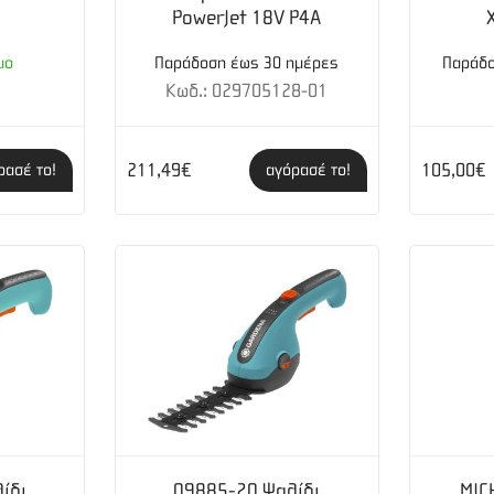
PowerJet 18V P4A
μο
Παράδοση έως 30 ημέρες
Παράδο
5
Κωδ.: 029705128-01
211,49€
105,00€
ρασέ το!
αγόρασέ το!
ίδι
09885-20 Ψαλίδι
MIC