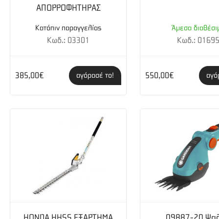
ΑΠΟΡΡΟΦΗΤΗΡΑΣ
Μοντέλο κινητήρα:
HS 139A
Κατόπιν παραγγελίας
Άμεσα διαθέσι
Κωδ.: 03301
Κωδ.: 0169
Κατασκευαστής κινητήρα:
Husqvarna
Χωρητικότητα δοχείου καυσίμου (lt):
0,9
385,00€
550,00€
αγόρασέ το!
αγό
Τεχνικά χαρακτηριστικά
Ισχύς (kW):
2,2
Άλλα χαρακτηριστικά
Θέσεις ρύθμισης χειρολαβής:
2 step
HONDA HHSS ΕΞΑΡΤΗΜΑ
09887-20 Ψαλ