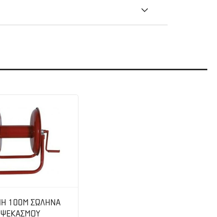
χύλατης βάσης του και εξοπλισμένο με 22αρα
ιάφορες εφαρμογές ψεκασμού σε αγρούς,
 κ.α.
Η 100Μ ΣΩΛΗΝΑ
ΨΕΚΑΣΜΟΥ