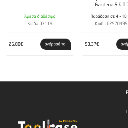
Gardena 5 & 0,
Άμεσα διαθέσιμο
Παράδοση σε 4 - 10
Κωδ.: 03119
Κωδ.: 02970495
26,00€
50,37€
αγόρασέ το!
αγό
Τ