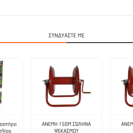
μορφου και στιβαρού σχεδιασμού, εύκολο στη μεταφορά λόγω της τρο
προβλεπόμενα συστήματα ασφαλείας. Είναι η ιδανική επιλογή για δ
ΣΥΝΔΥΑΣΤΕ ΜΕ
.α.
γές ψεκασμού σε αγρούς, ελαιόδεντρα, οπωροφόρα δέντρα, θερμοκήπια
καστήρα
ΑΝΕΜΗ 150Μ ΣΩΛΗΝΑ
ΑΝΕΜ
τλίας
ΨΕΚΑΣΜΟΥ