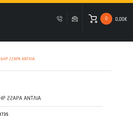
0
0,00€
 ΚΑΛΑΘΙ ΜΟΥ
 6HP 22ΑΡΑ ΑΝΤΛΙΑ
Δυστυχώς δεν έχετε
προσθέσει κανένα προιόν
στο καλάθι σας
HP 22ΑΡΑ ΑΝΤΛΙΑ
3735