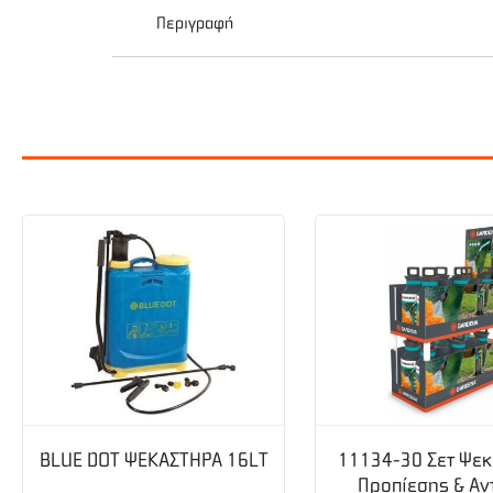
Περιγραφή
Το ψεκαστικό MINOS NIK είναι ένα μηχάνημα ό
αντλια εμβολοφόρα, σύμφωνα πάντα με όλα τα 
ελαιόδεντρα, οπωροφόρα δέντρα, θερμοκήπια κ
Κινητήρας LONCIN
ΑντλίαPs 22αρα Εμβολοφόρα
Μέγιστη πίεση: 40 bar
Μέγιστη παροχή: 20 lt/min
Είναι η ιδανική επιλογή για διάφορες εφαρμο
BLUE DOT ΨΕΚΑΣΤΗΡΑ 16LT
11134-30 Σετ Ψε
Προπίεσης & Αν